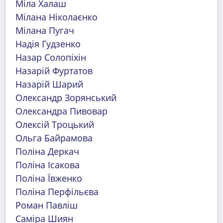
Міла Халаш
Мілана Ніколаєнко
Мілана Пугач
Надія Гудзенко
Назар Солопіхін
Назарій Фуртатов
Назарій Шарий
Олександр Зорянський
Олександра Пивовар
Олексій Троцький
Ольга Байрамова
Поліна Деркач
Поліна Ісакова
Поліна Ївженко
Поліна Перфільєва
Роман Павліш
Саміра Шиян