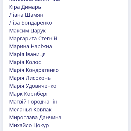
Кіра Димарь
Ліана Шамян
Ліза Бондаренко
Максим Царук
Маргарита Стегній
Марина Наріжна
Марія Іваниця
Марія Колос
Марія Кондратенко
Марія Лисоконь
Марія Удовиченко
Марк Корнберг
Матвій Городчанін
Меланья Ковпак
Мирослава Данчина
Михайло Цокур