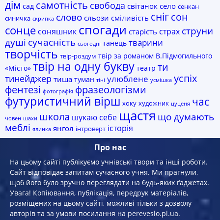
дім
самотність
свобода
світанок
село
сад
сенкан
сніг
сон
слово
сльози
сміливість
синичка
скрипка
спогади
сонце
струни
соняшник
страх
старість
сучасність
душі
тварини
танець
сьогодні
творчість
твір за романом В.Підмогильного
твір-роздум
твір на одну букву
ти
«Місто»
театр
успіх
тинейджер
улюблене
тиша
туман
тіні
усмішка
фразеологізми
фентезі
фотографія
футуристичний вірш
час
хоку
художник
цуценя
щастя
школа
що думають
шукаю себе
човен
шахи
меблі
історія
янгол
інтроверт
ялинка
Про нас
На цьому сайті публікуємо учнівські твори та інші роботи.
Сайт відповідає запитам сучасного учня. Ми прагнули,
щоб його було зручно переглядати на будь-яких ґаджетах.
Увага! Копiювання, публiкацiя, передрук матеріалів,
розміщених на цьому сайті, можливі тільки з дозволу
авторів та за умови посилання на pereveslo.pl.ua.