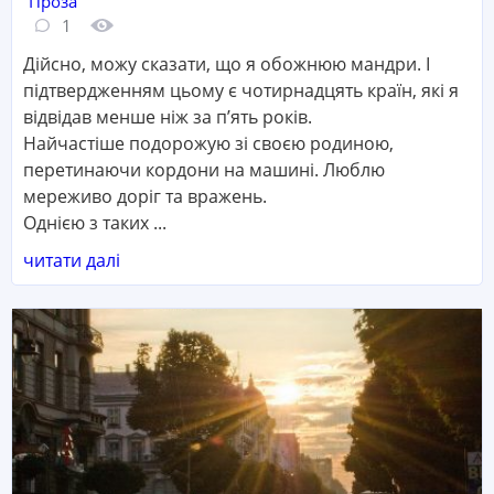
Категорія:
Проза
Кількість коментарів:
Кількість переглядів:
1
Дійсно, можу сказати, що я обожнюю мандри. І
підтвердженням цьому є чотирнадцять країн, які я
відвідав менше ніж за п’ять років.
Найчастіше подорожую зі своєю родиною,
перетинаючи кордони на машині. Люблю
мереживо доріг та вражень.
Однією з таких ...
читати далі