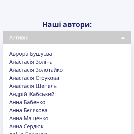
Наші автори:
Активні
Аврора Бушуєва
Анастасія Золіна
Анастасія Золотайко
Анастасія Струкова
Анастасія Шепель
Андрій Жабський
Анна Бабенко
Анна Бєлякова
Анна Мащенко
Анна Сердюк