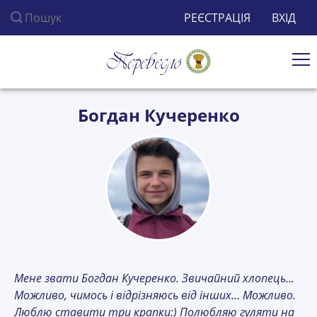
Пошук по сайту
РЕЄСТРАЦІЯ
ВХІД
Ві
Богдан Кучеренко
Мене звати Богдан Кучеренко. Звичайний хлопець...
Можливо, чимось і відрізняюсь від інших... Можливо.
Люблю ставити три крапки:) Полюбляю гуляти на