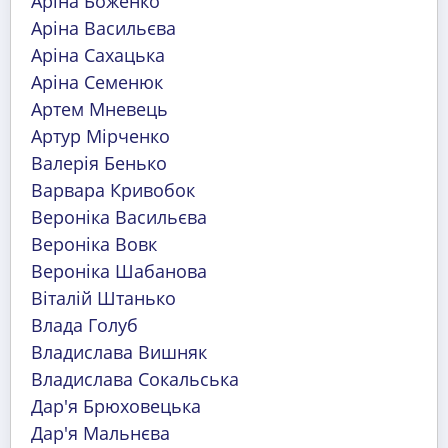
Аріна Боженко
Аріна Васильєва
Аріна Сахацька
Аріна Семенюк
Артем Мневець
Артур Мірченко
Валерія Бенько
Варвара Кривобок
Вероніка Васильєва
Вероніка Вовк
Вероніка Шабанова
Віталій Штанько
Влада Голуб
Владислава Вишняк
Владислава Сокальська
Дар'я Брюховецька
Дар'я Мальнєва