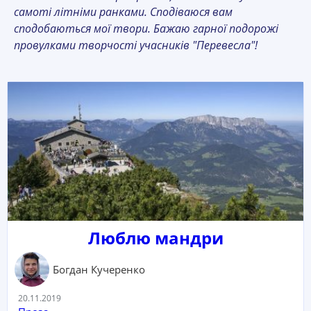
самоті літніми ранками. Сподіваюся вам
сподобаються мої твори. Бажаю гарної подорожі
провулками творчості учасників "Перевесла"!
Люблю мандри
Богдан Кучеренко
Дата:
20.11.2019