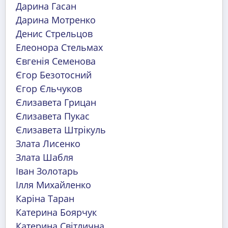
Дарина Гасан
Дарина Мотренко
Денис Стрельцов
Елеонора Стельмах
Євгенія Семенова
Єгор Безотосний
Єгор Єльчуков
Єлизавета Грицан
Єлизавета Пукас
Єлизавета Штрікуль
Злата Лисенко
Злата Шабля
Іван Золотарь
Ілля Михайленко
Каріна Таран
Катерина Боярчук
Катерина Світлична