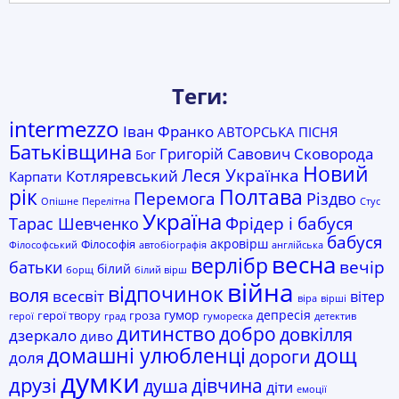
Теги:
intermezzo
Іван Франко
АВТОРСЬКА ПІСНЯ
Батьківщина
Григорій Савович Сковорода
Бог
Новий
Леся Українка
Котляревський
Карпати
рік
Полтава
Перемога
Різдво
Опішне
Перелітна
Стус
Україна
Фрідер і бабуся
Тарас Шевченко
бабуся
акровірш
Філософія
Філософський
автобіографія
англійська
весна
верлібр
батьки
вечір
білий
борщ
білий вірш
війна
відпочинок
воля
всесвіт
вітер
віра
вірші
гумор
депресія
герої твору
гроза
герої
град
гумореска
детектив
дитинство
добро
довкілля
дзеркало
диво
домашні улюбленці
дощ
дороги
доля
думки
друзі
дівчина
душа
діти
емоції