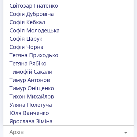
Світозар Гнатенко
Софія Дубровіна
Софія Кебкал
Софія Молодецька
Софія Царук
Софія Чорна
Тетяна Приходько
Тетяна Рябіко
Тимофій Сакали
Тимур Антонов
Тимур Оніщенко
Тихон Михайлов
Уляна Полетуча
Юля Ванченко
Ярослава Зіміна
Архів