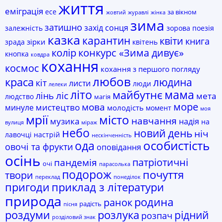
життя
еміграція
есе
за вікном
жовтий
журавлі
жінка
зима
затишно
захід сонця
залежність
зорова поезія
казка
карантин
квіти
книга
зірки
зрада
квітень
колір
конкурс «Зима дивує»
кнопка
ковдра
кохання
космос
кохання з першого погляду
любов
краса
людина
кіт
листи
люди
лелеки
мама
літо
майбутнє
лінь
ліс
мета
людство
магія
море
мова
мистецтво
минуле
молодість
момент
моя
мрії
місто
навчання
музика
надія
на
вулиця
міраж
небо
новий день
ніч
лавочці
настрій
нескінченність
ода
особистість
овочі та фрукти
оповідання
осінь
пандемія
патріотичні
очі
парасолька
подорож
почуття
твори
переклад
понеділок
пригоди
приклад з літератури
природа
родина
ранок
радість
пісня
роздуми
розлука
рідний
розпач
розділовий знак