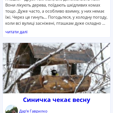
Вони лікують дерева, поїдають шкідливих комах
тощо. Дуже часто, а особливо взимку, у них немає
їжі. Через це гинуть... Погодьтеся, у холодну погоду,
коли всі вулиці засніжені, пташкам дуже складно ...
читати далі
Синичка чекає весну
Дар’я Гаврилко