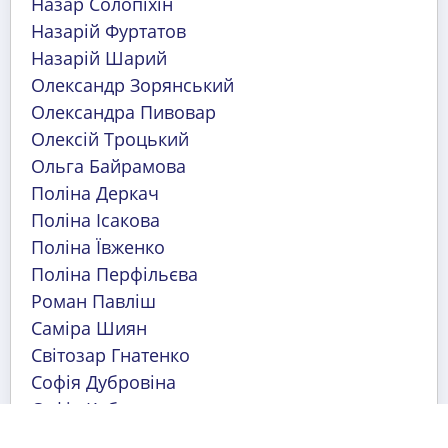
Назар Солопіхін
Назарій Фуртатов
Назарій Шарий
Олександр Зорянський
Олександра Пивовар
Олексій Троцький
Ольга Байрамова
Поліна Деркач
Поліна Ісакова
Поліна Ївженко
Поліна Перфільєва
Роман Павліш
Саміра Шиян
Світозар Гнатенко
Софія Дубровіна
Софія Кебкал
Софія Молодецька