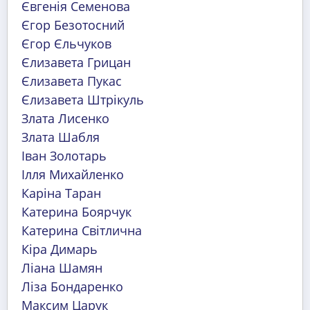
Євгенія Семенова
Єгор Безотосний
Єгор Єльчуков
Єлизавета Грицан
Єлизавета Пукас
Єлизавета Штрікуль
Злата Лисенко
Злата Шабля
Іван Золотарь
Ілля Михайленко
Каріна Таран
Катерина Боярчук
Катерина Світлична
Кіра Димарь
Ліана Шамян
Ліза Бондаренко
Максим Царук