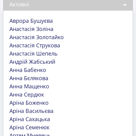
Активні
Аврора Бушуєва
Анастасія Золіна
Анастасія Золотайко
Анастасія Струкова
Анастасія Шепель
Андрій Жабський
Анна Бабенко
Анна Бєлякова
Анна Мащенко
Анна Сердюк
Аріна Боженко
Аріна Васильєва
Аріна Сахацька
Аріна Семенюк
Артем Мневець