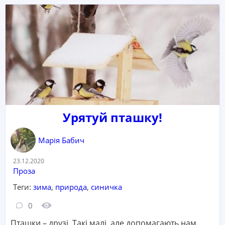
Урятуй пташку!
Марія Бабич
Дата:
23.12.2020
Категорія:
Проза
Теги:
зима
,
природа
,
синичка
Кількість коментарів:
Кількість переглядів:
0
Пташки – друзі. Такі малі, але допомагають нам.