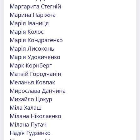
Маргарита Стегній
Марина Наріжна
Марія Іваниця
Марія Колос
Марія Кондратенко
Марія Лисоконь
Марія Удовиченко
Марк Корнберг
Матвій Городчанін
Меланья Ковпак
Мирослава Данчина
Михайло Цокур
Міла Халаш
Мілана Ніколаєнко
Мілана Пугач
Надія Гудзенко