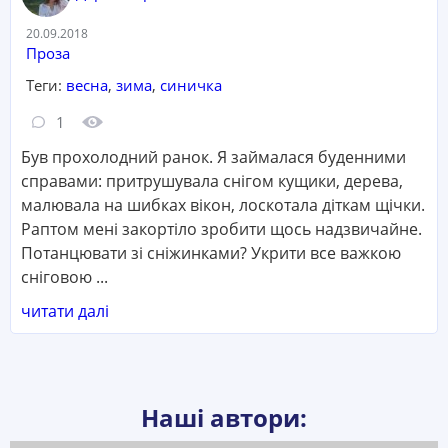
Дата:
20.09.2018
Категорія:
Проза
Теги:
весна
,
зима
,
синичка
Кількість коментарів:
Кількість переглядів:
1
Був прохолодний ранок. Я займалася буденними
справами: притрушувала снігом кущики, дерева,
малювала на шибках вікон, лоскотала діткам щічки.
Раптом мені закортіло зробити щось надзвичайне.
Потанцювати зі сніжинками? Укрити все важкою
сніговою ...
читати далі
Наші автори: