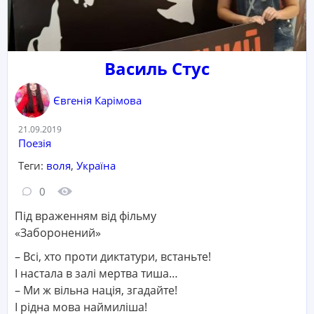
Василь Стус
Євгенія Карімова
Дата:
21.09.2019
Категорія:
Поезія
Теги:
воля
,
Україна
Кількість коментарів:
Кількість переглядів:
0
Під враженням від фільму
«Заборонений»
– Всі, хто проти диктатури, встаньте!
І настала в залі мертва тиша…
– Ми ж вільна нація, згадайте!
І рідна мова наймиліша!