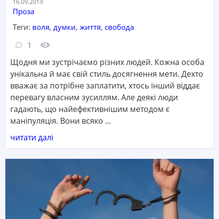
Дата:
16.09.2019
Категорія:
Проза
Теги:
воля
,
думки
,
життя
,
свобода
Кількість коментарів:
Кількість переглядів:
1
Щодня ми зустрічаємо різних людей. Кожна особа
унікальна й має свій стиль досягнення мети. Дехто
вважає за потрібне заплатити, хтось інший віддає
перевагу власним зусиллям. Але деякі люди
гадають, що найефективнішим методом є
маніпуляція. Вони всяко ...
читати далі