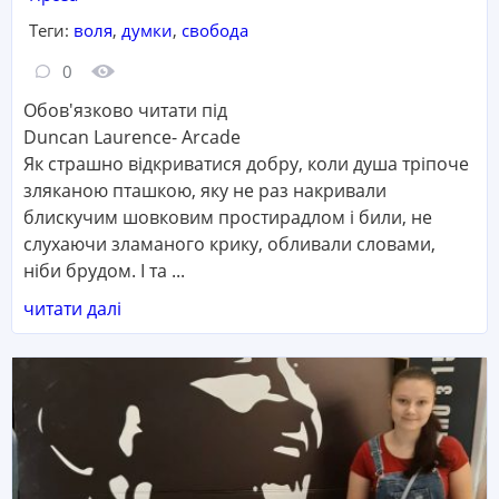
Теги:
воля
,
думки
,
свобода
Кількість коментарів:
Кількість переглядів:
0
Обов'язково читати під
Duncan Laurence- Arcade
Як страшно відкриватися добру, коли душа тріпоче
зляканою пташкою, яку не раз накривали
блискучим шовковим простирадлом і били, не
слухаючи зламаного крику, обливали словами,
ніби брудом. І та ...
читати далі