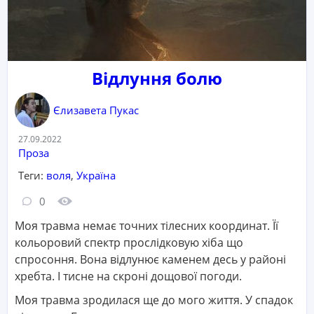
Відлуння болю
Єлизавета Пукас
Дата:
27.09.2022
Категорія:
Проза
Теги:
воля
,
Україна
Кількість коментарів:
Кількість переглядів:
0
Моя травма немає точних тілесних координат. Її
кольоровий спектр прослідковую хіба що
спросоння. Вона відлунює каменем десь у районі
хребта. І тисне на скроні дощової погоди.
Моя травма зродилася ще до мого життя. У спадок