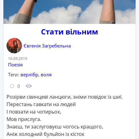
Стати вільним
Євгенія Загребельна
Дата:
16.09.2019
Категорія:
Поезія
Теги:
верлібр
,
воля
Кількість коментарів:
Кількість переглядів:
0
Розірви свинцеві ланцюги, зніми повідок із шиї.
Перестань гавкати на людей
І повзати на чотирьох,
Мов прислуга.
Знаєш, ти заслуговуєш чогось кращого,
Аніж холодний бульйон із кісток