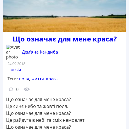
Що означає для мене краса?
Дем'яна Кандиба
Дата:
24.09.2018
Категорія:
Поезія
Теги:
воля
,
життя
,
краса
Кількість коментарів:
Кількість переглядів:
0
Що означає для мене краса?
Це синє небо та жовті поля.
Що означає для мене краса?
Це райдуга в небі та сміх немовлят.
Що означає для мене краса?