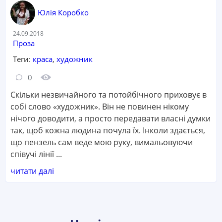
Юлія Коробко
Дата:
24.09.2018
Категорія:
Проза
Теги:
краса
,
художник
Кількість коментарів:
Кількість переглядів:
0
Скільки незвичайного та потойбічного приховує в
собі слово «художник». Він не повинен нікому
нічого доводити, а просто передавати власні думки
так, щоб кожна людина почула їх. Інколи здається,
що пензель сам веде мою руку, вимальовуючи
співучі лінії ...
читати далі