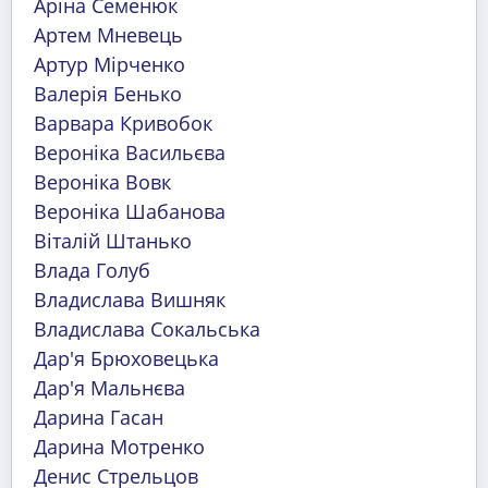
Аріна Семенюк
Артем Мневець
Артур Мірченко
Валерія Бенько
Варвара Кривобок
Вероніка Васильєва
Вероніка Вовк
Вероніка Шабанова
Віталій Штанько
Влада Голуб
Владислава Вишняк
Владислава Сокальська
Дар'я Брюховецька
Дар'я Мальнєва
Дарина Гасан
Дарина Мотренко
Денис Стрельцов