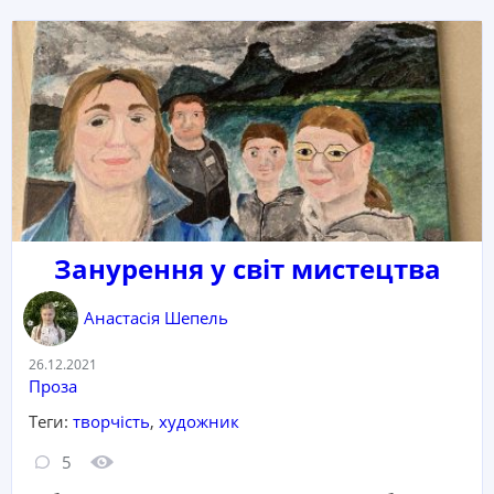
Занурення у світ мистецтва
Анастасія Шепель
Дата:
26.12.2021
Категорія:
Проза
Теги:
творчість
,
художник
Кількість коментарів:
Кількість переглядів:
5