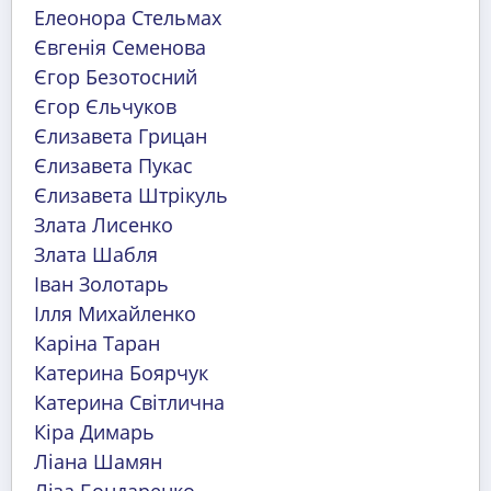
Елеонора Стельмах
Євгенія Семенова
Єгор Безотосний
Єгор Єльчуков
Єлизавета Грицан
Єлизавета Пукас
Єлизавета Штрікуль
Злата Лисенко
Злата Шабля
Іван Золотарь
Ілля Михайленко
Каріна Таран
Катерина Боярчук
Катерина Світлична
Кіра Димарь
Ліана Шамян
Ліза Бондаренко