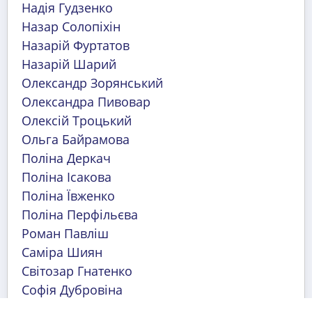
Надія Гудзенко
Назар Солопіхін
Назарій Фуртатов
Назарій Шарий
Олександр Зорянський
Олександра Пивовар
Олексій Троцький
Ольга Байрамова
Поліна Деркач
Поліна Ісакова
Поліна Ївженко
Поліна Перфільєва
Роман Павліш
Саміра Шиян
Світозар Гнатенко
Софія Дубровіна
Софія Кебкал