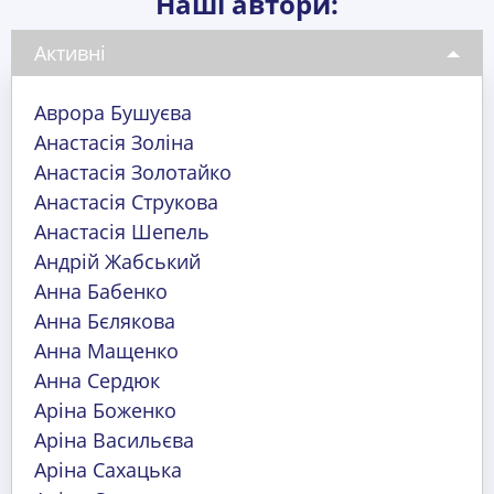
Наші автори:
Активні
Аврора Бушуєва
Анастасія Золіна
Анастасія Золотайко
Анастасія Струкова
Анастасія Шепель
Андрій Жабський
Анна Бабенко
Анна Бєлякова
Анна Мащенко
Анна Сердюк
Аріна Боженко
Аріна Васильєва
Аріна Сахацька