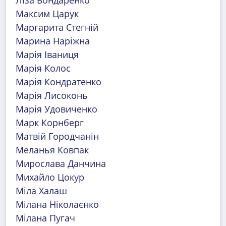
Максим Царук
Маргарита Стегній
Марина Наріжна
Марія Іваниця
Марія Колос
Марія Кондратенко
Марія Лисоконь
Марія Удовиченко
Марк Корнберг
Матвій Городчанін
Меланья Ковпак
Мирослава Данчина
Михайло Цокур
Міла Халаш
Мілана Ніколаєнко
Мілана Пугач