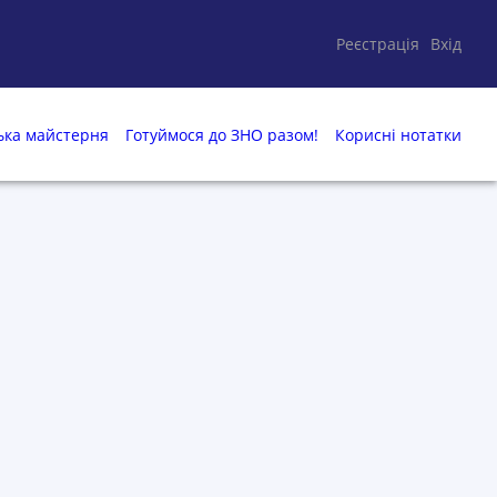
Реєстрація
Вхід
ька майстерня
Готуймося до ЗНО разом!
Корисні нотатки