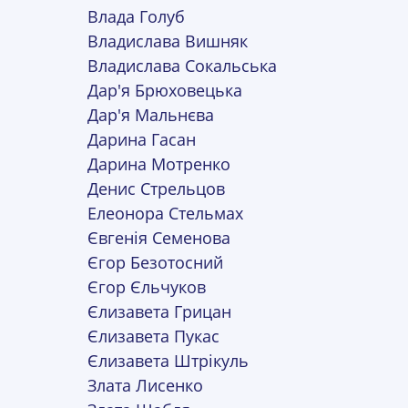
Влада Голуб
Владислава Вишняк
Владислава Сокальська
Дар'я Брюховецька
Дар'я Мальнєва
Дарина Гасан
Дарина Мотренко
Денис Стрельцов
Елеонора Стельмах
Євгенія Семенова
Єгор Безотосний
Єгор Єльчуков
Єлизавета Грицан
Єлизавета Пукас
Єлизавета Штрікуль
Злата Лисенко