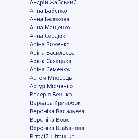
Андрій Жабський
Анна Бабенко
Анна Бєлякова
Анна Мащенко
Анна Сердюк
Аріна Боженко
Аріна Васильєва
Аріна Сахацька
Аріна Семенюк
Артем Мневець
Артур Мірченко
Валерія Бенько
Варвара Кривобок
Вероніка Васильєва
Вероніка Вовк
Вероніка Шабанова
Віталій Штанько