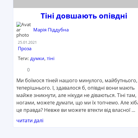
Тіні довшають опівдні
Марія Піддубна
Дата:
25.01.2021
Категорія:
Проза
Теги:
думки
,
тіні
Кількість коментарів:
Кількість переглядів:
0
Ми боїмося тіней нашого минулого, майбутнього,
теперішнього. І, здавалося б, опівдні вони мають
майже зникнути, але нікуди не діваються. Тіні там, 
ногами, можете думати, що ми їх топчемо. Але хіб
це правда? Невже ви можете втекти від власної ...
читати далі