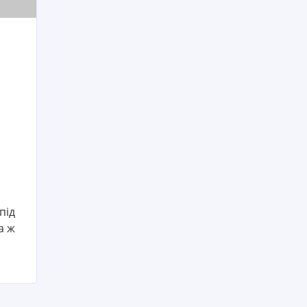
під
а ж