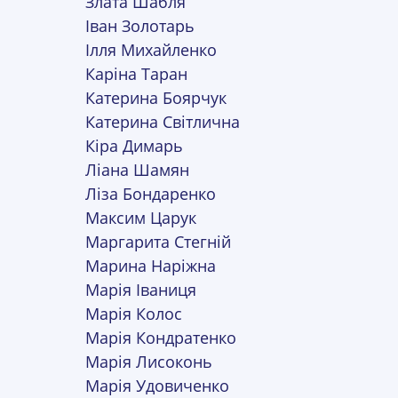
Злата Шабля
Іван Золотарь
Ілля Михайленко
Каріна Таран
Катерина Боярчук
Катерина Світлична
Кіра Димарь
Ліана Шамян
Ліза Бондаренко
Максим Царук
Маргарита Стегній
Марина Наріжна
Марія Іваниця
Марія Колос
Марія Кондратенко
Марія Лисоконь
Марія Удовиченко