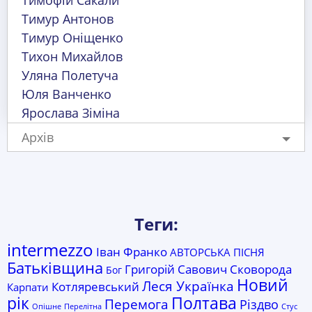
Тимофій Сакали
Тимур Антонов
Тимур Оніщенко
Тихон Михайлов
Уляна Полетуча
Юля Ванченко
Ярослава Зіміна
Архів
Теги:
intermezzo
Іван Франко
АВТОРСЬКА ПІСНЯ
Батьківщина
Григорій Савович Сковорода
Бог
Новий
Леся Українка
Котляревський
Карпати
рік
Полтава
Перемога
Різдво
Опішне
Перелітна
Стус