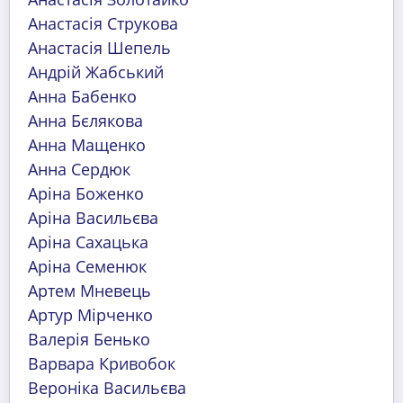
Анастасія Струкова
Анастасія Шепель
Андрій Жабський
Анна Бабенко
Анна Бєлякова
Анна Мащенко
Анна Сердюк
Аріна Боженко
Аріна Васильєва
Аріна Сахацька
Аріна Семенюк
Артем Мневець
Артур Мірченко
Валерія Бенько
Варвара Кривобок
Вероніка Васильєва