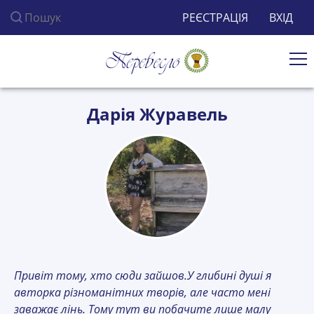
Пошук по сайту
РЕЄСТРАЦІЯ
ВХІД
Ві
Дарія Журавель
Привіт тому, хто сюди зайшов.У глибині душі я
авторка різноманітних творів, але часто мені
заважає лінь. Тому тут ви побачите лише малу