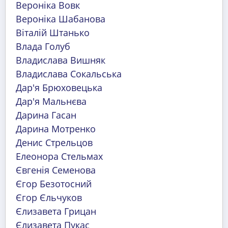
Вероніка Вовк
Вероніка Шабанова
Віталій Штанько
Влада Голуб
Владислава Вишняк
Владислава Сокальська
Дар'я Брюховецька
Дар'я Мальнєва
Дарина Гасан
Дарина Мотренко
Денис Стрельцов
Елеонора Стельмах
Євгенія Семенова
Єгор Безотосний
Єгор Єльчуков
Єлизавета Грицан
Єлизавета Пукас