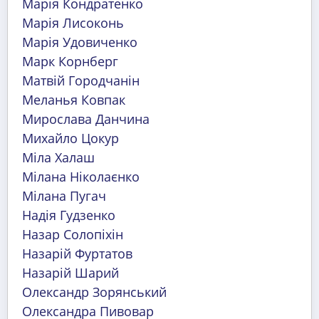
Марія Кондратенко
Марія Лисоконь
Марія Удовиченко
Марк Корнберг
Матвій Городчанін
Меланья Ковпак
Мирослава Данчина
Михайло Цокур
Міла Халаш
Мілана Ніколаєнко
Мілана Пугач
Надія Гудзенко
Назар Солопіхін
Назарій Фуртатов
Назарій Шарий
Олександр Зорянський
Олександра Пивовар