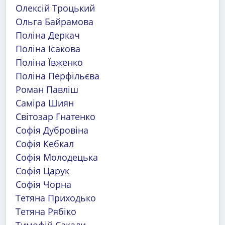
Олексій Троцький
Ольга Байрамова
Поліна Деркач
Поліна Ісакова
Поліна Ївженко
Поліна Перфільєва
Роман Павліш
Саміра Шиян
Світозар Гнатенко
Софія Дубровіна
Софія Кебкал
Софія Молодецька
Софія Царук
Софія Чорна
Тетяна Приходько
Тетяна Рябіко