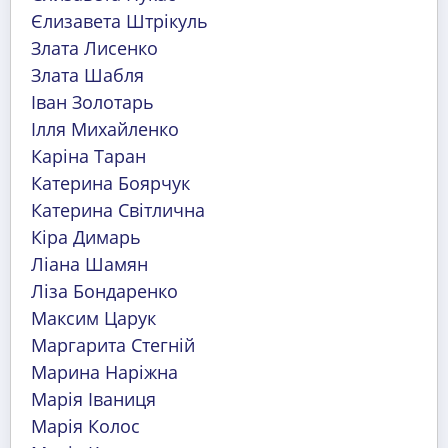
Єлизавета Штрікуль
Злата Лисенко
Злата Шабля
Іван Золотарь
Ілля Михайленко
Каріна Таран
Катерина Боярчук
Катерина Світлична
Кіра Димарь
Ліана Шамян
Ліза Бондаренко
Максим Царук
Маргарита Стегній
Марина Наріжна
Марія Іваниця
Марія Колос