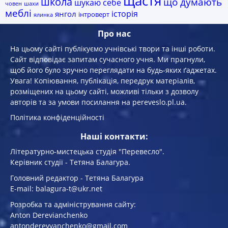
щастя
школа
що думають
шукаю себе
човен
шахи
меблі
історія
янгол
інтроверт
ялинка
Про нас
На цьому сайті публікуємо учнівські твори та інші роботи.
Сайт відповідає запитам сучасного учня. Ми прагнули,
щоб його було зручно переглядати на будь-яких ґаджетах.
Увага! Копiювання, публiкацiя, передрук матеріалів,
розміщених на цьому сайті, можливі тільки з дозволу
авторів та за умови посилання на pereveslo.pl.ua.
Політика конфіденційності
Наші контакти:
Літературно-мистецька студія "Перевесло".
Керівник студії - Тетяна Балагура.
Головний редактор - Тетяна Балагура
E-mail: balagura-t@ukr.net
Розробка та адміністрування сайту:
Anton Derevianchenko
antonderevyanchenko@gmail.com