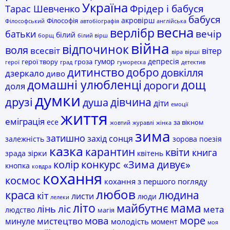
Україна
Фрідер і бабуся
Тарас Шевченко
бабуся
акровірш
Філософія
Філософський
автобіографія
англійська
весна
верлібр
батьки
вечір
білий
борщ
білий вірш
війна
відпочинок
воля
всесвіт
вітер
віра
вірші
гумор
депресія
герої твору
гроза
герої
град
гумореска
детектив
дитинство
добро
довкілля
дзеркало
диво
домашні улюбленці
дощ
дороги
доля
думки
друзі
дівчина
душа
діти
емоції
життя
еміграція
есе
за вікном
жовтий
журавлі
жінка
зима
затишно
захід сонця
залежність
зорова поезія
казка
карантин
квіти
книга
зірки
зрада
квітень
колір
конкурс «Зима дивує»
кнопка
ковдра
кохання
космос
кохання з першого погляду
любов
краса
людина
кіт
листи
люди
лелеки
мама
літо
майбутнє
лінь
ліс
мета
людство
магія
море
мова
мистецтво
минуле
молодість
момент
моя