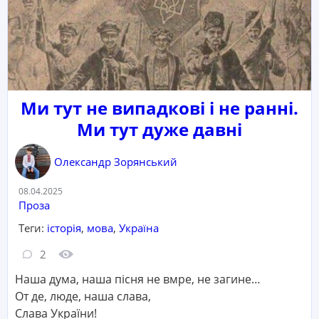
Ми тут не випадкові і не ранні.
Ми тут дуже давні
Олександр Зорянський
Дата:
08.04.2025
Категорія:
Проза
Теги:
історія
,
мова
,
Україна
Кількість коментарів:
Кількість переглядів:
2
Наша дума, наша пісня не вмре, не загине…
От де, люде, наша слава,
Слава України!