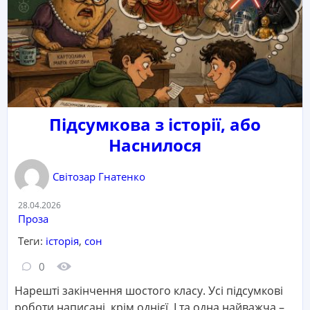
Підсумкова з історії, або
Наснилося
Світозар Гнатенко
Дата:
28.04.2026
Категорія:
Проза
Теги:
історія
,
сон
Кількість коментарів:
Кількість переглядів:
0
Нарешті закінчення шостого класу. Усі підсумкові
роботи написані, крім однієї. І та одна найважча –