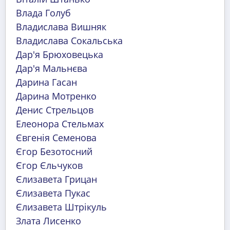
Влада Голуб
Владислава Вишняк
Владислава Сокальська
Дар'я Брюховецька
Дар'я Мальнєва
Дарина Гасан
Дарина Мотренко
Денис Стрельцов
Елеонора Стельмах
Євгенія Семенова
Єгор Безотосний
Єгор Єльчуков
Єлизавета Грицан
Єлизавета Пукас
Єлизавета Штрікуль
Злата Лисенко