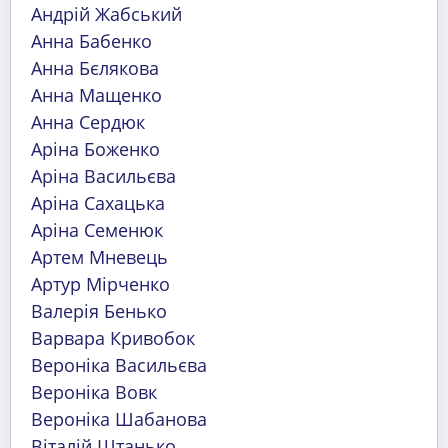
Андрій Жабський
Анна Бабенко
Анна Бєлякова
Анна Мащенко
Анна Сердюк
Аріна Боженко
Аріна Васильєва
Аріна Сахацька
Аріна Семенюк
Артем Мневець
Артур Мірченко
Валерія Бенько
Варвара Кривобок
Вероніка Васильєва
Вероніка Вовк
Вероніка Шабанова
Віталій Штанько