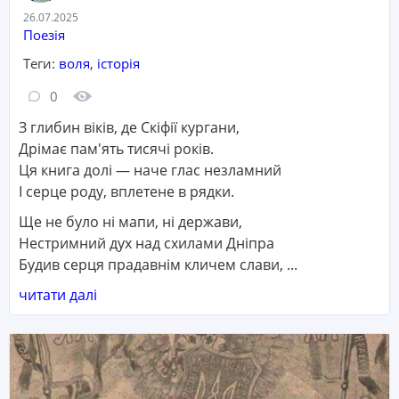
Дата:
26.07.2025
Категорія:
Поезія
Теги:
воля
,
історія
Кількість коментарів:
Кількість переглядів:
0
З глибин віків, де Скіфії кургани,
Дрімає пам'ять тисячі років.
Ця книга долі — наче глас незламний
І серце роду, вплетене в рядки.
Ще не було ні мапи, ні держави,
Нестримний дух над схилами Дніпра
Будив серця прадавнім кличем слави, ...
читати далі