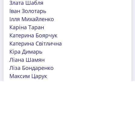
Злата Шабля
Іван Золотарь
Ілля Михайленко
Каріна Таран
Катерина Боярчук
Катерина Світлична
Кіра Димарь
Ліана Шамян
Ліза Бондаренко
Максим Царук
Маргарита Стегній
Марина Наріжна
Марія Іваниця
Марія Колос
Марія Кондратенко
Марія Лисоконь
Марія Удовиченко