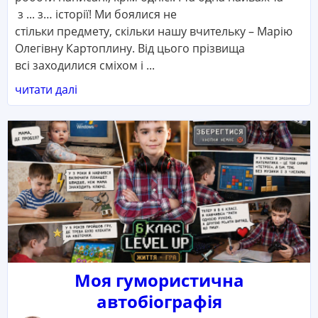
з ... з… історії! Ми боялися не
стільки предмету, скільки нашу вчительку – Марію
Олегівну Картоплину. Від цього прізвища
всі заходилися сміхом і ...
читати далі
Моя гумористична
автобіографія