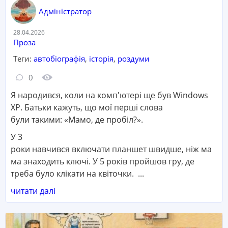
Адміністратор
Дата:
28.04.2026
Категорія:
Проза
Теги:
автобіографія
,
історія
,
роздуми
Кількість коментарів:
Кількість переглядів:
0
Я народився, коли на комп'ютері ще був Windows
XP. Батьки кажуть, що мої перші слова
були такими: «Мамо, де пробіл?».
У 3
роки навчився включати планшет швидше, ніж ма
ма знаходить ключі. У 5 років пройшов гру, де
треба було клікати на квіточки. ...
читати далі