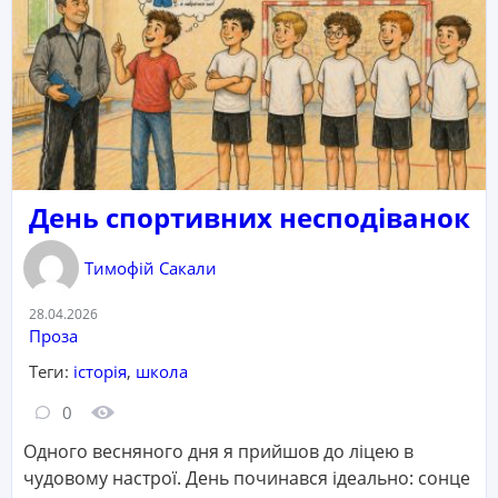
День спортивних несподіванок
Тимофій Сакали
Дата:
28.04.2026
Категорія:
Проза
Теги:
історія
,
школа
Кількість коментарів:
Кількість переглядів:
0
Одного весняного дня я прийшов до ліцею в
чудовому настрої. День починався ідеально: сонце