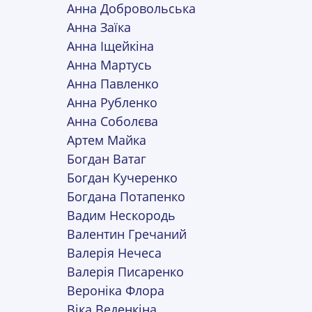
Анна Добровольська
Анна Заїка
Анна Іщейкіна
Анна Мартусь
Анна Павленко
Анна Рубленко
Анна Соболєва
Артем Майка
Богдан Ватаг
Богдан Кучеренко
Богдана Потапенко
Вадим Нескородь
Валентин Гречаний
Валерія Нечеса
Валерія Писаренко
Вероніка Флора
Віка Веденкiна