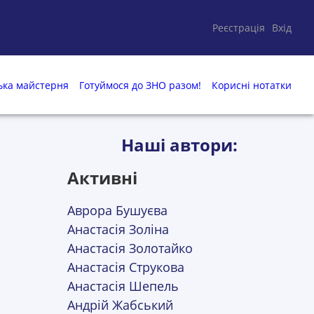
Реєстрація
Вхід
ька майстерня
Готуймося до ЗНО разом!
Корисні нотатки
Наші автори:
Активні
Аврора Бушуєва
Анастасія Золіна
Анастасія Золотайко
Анастасія Струкова
Анастасія Шепель
Андрій Жабський