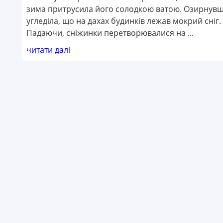
зима притрусила його солодкою ватою. Озирнувш
угледіла, що на дахах будинків лежав мокрий сніг.
Падаючи, сніжинки перетворювалися на ...
читати далі