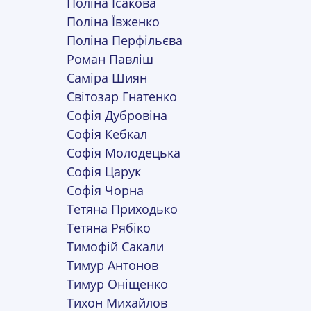
Поліна Ісакова
Поліна Ївженко
Поліна Перфільєва
Роман Павліш
Саміра Шиян
Світозар Гнатенко
Софія Дубровіна
Софія Кебкал
Софія Молодецька
Софія Царук
Софія Чорна
Тетяна Приходько
Тетяна Рябіко
Тимофій Сакали
Тимур Антонов
Тимур Оніщенко
Тихон Михайлов