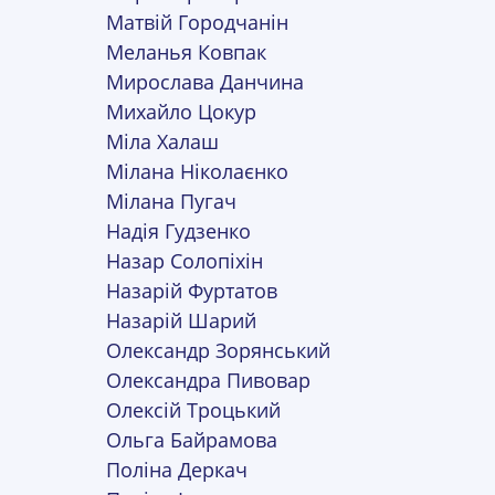
Матвій Городчанін
Меланья Ковпак
Мирослава Данчина
Михайло Цокур
Міла Халаш
Мілана Ніколаєнко
Мілана Пугач
Надія Гудзенко
Назар Солопіхін
Назарій Фуртатов
Назарій Шарий
Олександр Зорянський
Олександра Пивовар
Олексій Троцький
Ольга Байрамова
Поліна Деркач