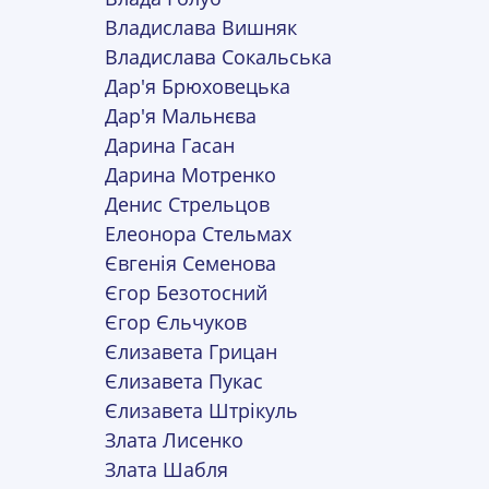
Владислава Вишняк
Владислава Сокальська
Дар'я Брюховецька
Дар'я Мальнєва
Дарина Гасан
Дарина Мотренко
Денис Стрельцов
Елеонора Стельмах
Євгенія Семенова
Єгор Безотосний
Єгор Єльчуков
Єлизавета Грицан
Єлизавета Пукас
Єлизавета Штрікуль
Злата Лисенко
Злата Шабля