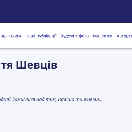
аші твори
Наші публікації
Художнє фото
Малюнок
Авторс
тя Шевців
дня? Замислися над тим, навіщо ти живеш...