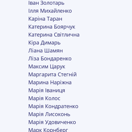
Іван Золотарь
Ілля Михайленко
Каріна Таран
Катерина Боярчук
Катерина Світлична
Кіра Димарь
Ліана Шамян
Ліза Бондаренко
Максим Царук
Маргарита Стегній
Марина Наріжна
Марія Іваниця
Марія Колос
Марія Кондратенко
Марія Лисоконь
Марія Удовиченко
Марк Корнберг