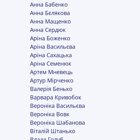
Анна Бабенко
Анна Бєлякова
Анна Мащенко
Анна Сердюк
Аріна Боженко
Аріна Васильєва
Аріна Сахацька
Аріна Семенюк
Артем Мневець
Артур Мірченко
Валерія Бенько
Варвара Кривобок
Вероніка Васильєва
Вероніка Вовк
Вероніка Шабанова
Віталій Штанько
Влада Голуб