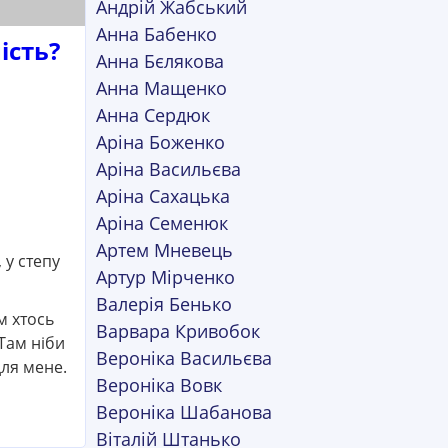
Андрій Жабський
Анна Бабенко
ість?
Анна Бєлякова
Анна Мащенко
Анна Сердюк
Аріна Боженко
Аріна Васильєва
Аріна Сахацька
Аріна Семенюк
Артем Мневець
 у степу
Артур Мірченко
Валерія Бенько
м хтось
Варвара Кривобок
 Там ніби
Вероніка Васильєва
ля мене.
Вероніка Вовк
Вероніка Шабанова
Віталій Штанько