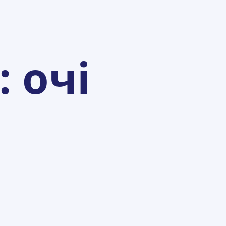
:
очі