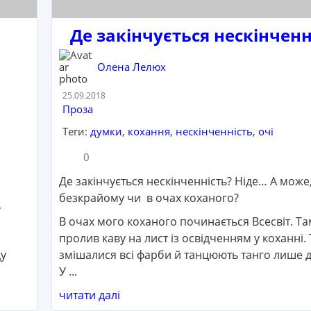
Де закінчується нескінченн
Олена Лелюх
Дата:
25.09.2018
Категорія:
Проза
Теги:
думки
,
кохання
,
нескінченність
,
очі
Кількість коментарів:
Кількість переглядів:
0
Де закінчується нескінченність? Ніде… А може,
безкрайому чи в очах коханого?
,
В очах мого коханого починається Всесвіт. Та
пролив каву на лист із освідченням у коханні.
ду
змішалися всі фарби й танцюють танго лише д
У ...
читати далі