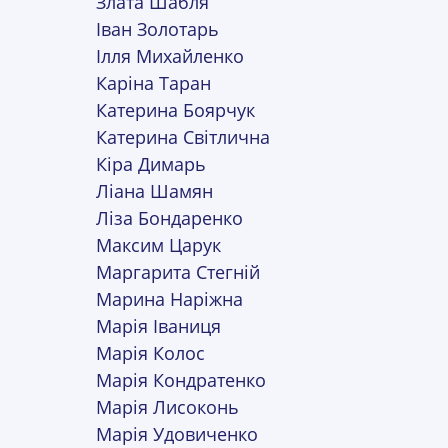
Злата Шабля
Іван Золотарь
Ілля Михайленко
Каріна Таран
Катерина Боярчук
Катерина Світлична
Кіра Димарь
Ліана Шамян
Ліза Бондаренко
Максим Царук
Маргарита Стегній
Марина Наріжна
Марія Іваниця
Марія Колос
Марія Кондратенко
Марія Лисоконь
Марія Удовиченко