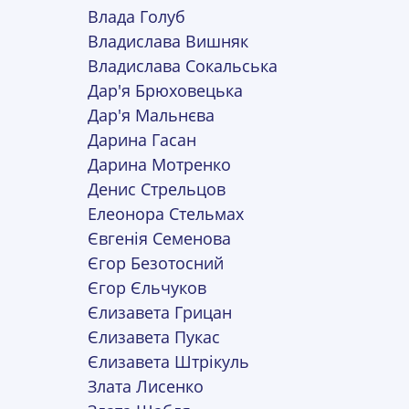
Влада Голуб
Владислава Вишняк
Владислава Сокальська
Дар'я Брюховецька
Дар'я Мальнєва
Дарина Гасан
Дарина Мотренко
Денис Стрельцов
Елеонора Стельмах
Євгенія Семенова
Єгор Безотосний
Єгор Єльчуков
Єлизавета Грицан
Єлизавета Пукас
Єлизавета Штрікуль
Злата Лисенко