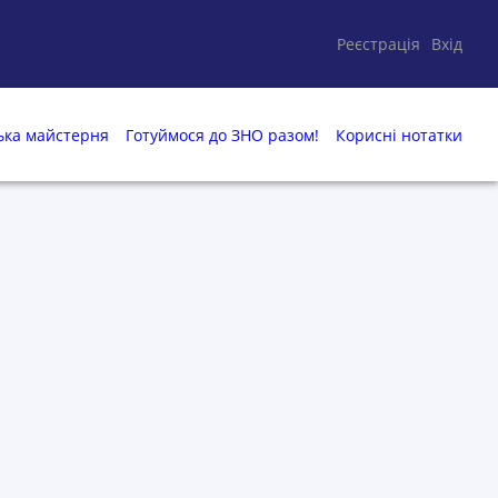
Реєстрація
Вхід
ька майстерня
Готуймося до ЗНО разом!
Корисні нотатки