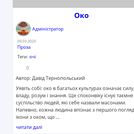
Око
Адміністратор
Дата:
09.03.2020
Категорія:
Проза
Теги:
очі
Кількість коментарів:
Кількість переглядів:
0
Автор: Давід Тернопольський
Уявіть собі: око в багатьох культурах означає силу
владу, розум і знання. Ще споконвіку існує таємне
суспільство людей, які себе назвали масонами.
Напевно, кожна людина впізнає з першого погля
ікони з оком, що ...
читати далі