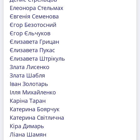
Елеонора Стельмах
Євгенія Семенова
Єгор Безотосний
Єгор Єльчуков
Єлизавета Грицан
Єлизавета Пукас
Єлизавета Штрікуль
Злата Лисенко
Злата Шабля
Іван Золотарь
Ілля Михайленко
Каріна Таран
Катерина Боярчук
Катерина Світлична
Кіра Димарь
Ліана Шамян