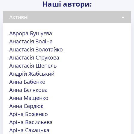
Наші автори:
Активні
Аврора Бушуєва
Анастасія Золіна
Анастасія Золотайко
Анастасія Струкова
Анастасія Шепель
Андрій Жабський
Анна Бабенко
Анна Бєлякова
Анна Мащенко
Анна Сердюк
Аріна Боженко
Аріна Васильєва
Аріна Сахацька