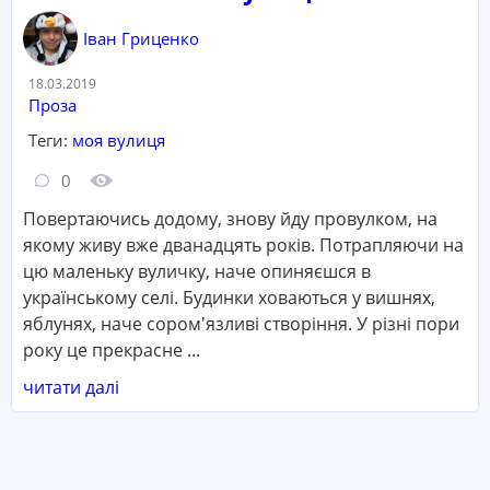
Іван Гриценко
Дата:
18.03.2019
Категорія:
Проза
Теги:
моя вулиця
Кількість коментарів:
Кількість переглядів:
0
Повертаючись додому, знову йду провулком, на
якому живу вже дванадцять років. Потрапляючи на
цю маленьку вуличку, наче опиняєшся в
українському селі. Будинки ховаються у вишнях,
яблунях, наче сором'язливі створіння. У різні пори
року це прекрасне ...
читати далі