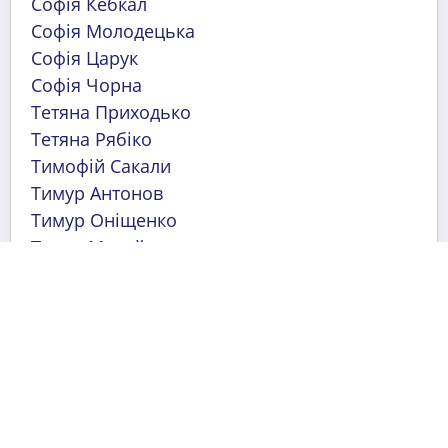
Софія Кебкал
Софія Молодецька
Софія Царук
Софія Чорна
Тетяна Приходько
Тетяна Рябіко
Тимофій Сакали
Тимур Антонов
Тимур Оніщенко
Тихон Михайлов
Уляна Полетуча
Юля Ванченко
Ярослава Зіміна
Архів