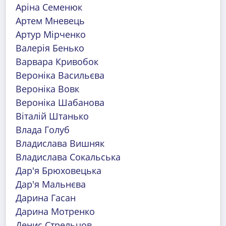
Аріна Семенюк
Артем Мневець
Артур Мірченко
Валерія Бенько
Варвара Кривобок
Вероніка Васильєва
Вероніка Вовк
Вероніка Шабанова
Віталій Штанько
Влада Голуб
Владислава Вишняк
Владислава Сокальська
Дар'я Брюховецька
Дар'я Мальнєва
Дарина Гасан
Дарина Мотренко
Денис Стрельцов