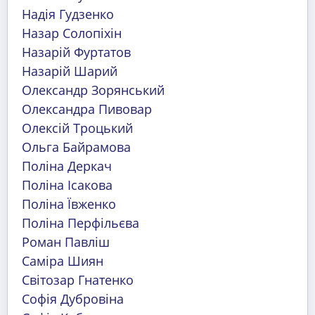
Надія Гудзенко
Назар Солопіхін
Назарій Фуртатов
Назарій Шарий
Олександр Зорянський
Олександра Пивовар
Олексій Троцький
Ольга Байрамова
Поліна Деркач
Поліна Ісакова
Поліна Ївженко
Поліна Перфільєва
Роман Павліш
Саміра Шиян
Світозар Гнатенко
Софія Дубровіна