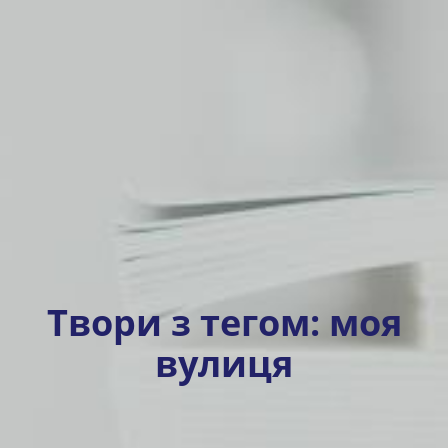
Твори з тегом:
моя
вулиця