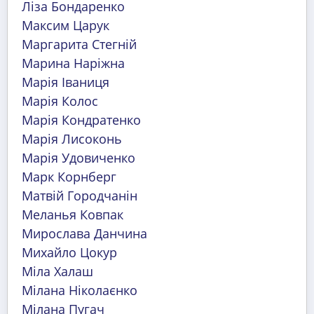
Ліза Бондаренко
Максим Царук
Маргарита Стегній
Марина Наріжна
Марія Іваниця
Марія Колос
Марія Кондратенко
Марія Лисоконь
Марія Удовиченко
Марк Корнберг
Матвій Городчанін
Меланья Ковпак
Мирослава Данчина
Михайло Цокур
Міла Халаш
Мілана Ніколаєнко
Мілана Пугач