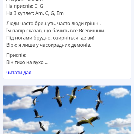
На приспів: C, G
На 3 куплет: Am, C, G, Em
Люди часто брешуть, часто люди грішні.
Їм папір сказав, що бачить все Всевишній.
Під ногами брудно, озирніться: де ви!
Вірю я лише у часокрадних демонів.
Приспів:
Він тихо на вухо ...
читати далі