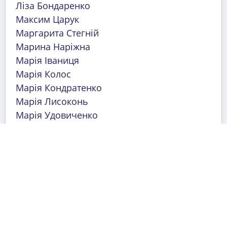
Ліза Бондаренко
Максим Царук
Маргарита Стегній
Марина Наріжна
Марія Іваниця
Марія Колос
Марія Кондратенко
Марія Лисоконь
Марія Удовиченко
Марк Корнберг
Матвій Городчанін
Меланья Ковпак
Мирослава Данчина
Михайло Цокур
Міла Халаш
Мілана Ніколаєнко
Мілана Пугач