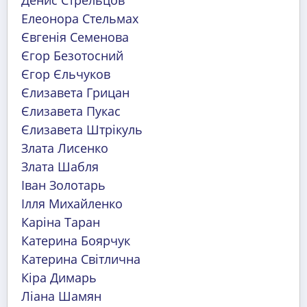
Денис Стрельцов
Елеонора Стельмах
Євгенія Семенова
Єгор Безотосний
Єгор Єльчуков
Єлизавета Грицан
Єлизавета Пукас
Єлизавета Штрікуль
Злата Лисенко
Злата Шабля
Іван Золотарь
Ілля Михайленко
Каріна Таран
Катерина Боярчук
Катерина Світлична
Кіра Димарь
Ліана Шамян