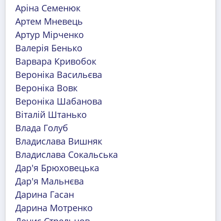
Аріна Семенюк
Артем Мневець
Артур Мірченко
Валерія Бенько
Варвара Кривобок
Вероніка Васильєва
Вероніка Вовк
Вероніка Шабанова
Віталій Штанько
Влада Голуб
Владислава Вишняк
Владислава Сокальська
Дар'я Брюховецька
Дар'я Мальнєва
Дарина Гасан
Дарина Мотренко