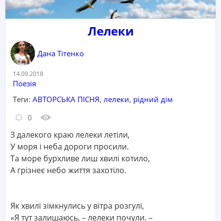
Лeлеки
Дана Тітенко
Дата:
14.09.2018
Категорія:
Поезія
Теги:
АВТОРСЬКА ПІСНЯ
,
лелеки
,
рідний дім
Кількість коментарів:
Кількість переглядів:
0
З далекого краю лелеки летіли,
У моря і неба дороги просили.
Та море бурхливе лиш хвилі котило,
А грізнеє небо життя захотіло.
Як хвилі зімкнулись у вітра розгулі,
«Я тут залишаюсь, – лелеки почули. –