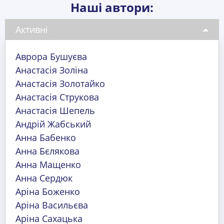
Наші автори:
Активні
Аврора Бушуєва
Анастасія Золіна
Анастасія Золотайко
Анастасія Струкова
Анастасія Шепель
Андрій Жабський
Анна Бабенко
Анна Бєлякова
Анна Мащенко
Анна Сердюк
Аріна Боженко
Аріна Васильєва
Аріна Сахацька