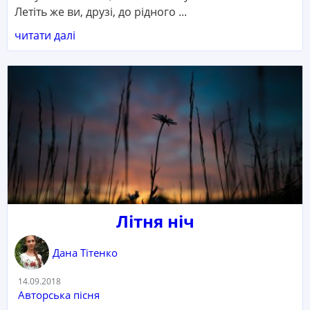
Летіть же ви, друзі, до рідного ...
читати далі
Літня ніч
Дана Тітенко
Дата:
14.09.2018
Категорія:
Авторська пісня