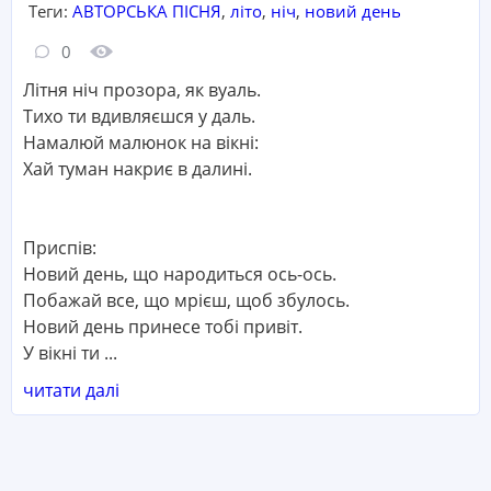
Теги:
АВТОРСЬКА ПІСНЯ
,
літо
,
ніч
,
новий день
Кількість коментарів:
Кількість переглядів:
0
Літня ніч прозора, як вуаль.
Тихо ти вдивляєшся у даль.
Намалюй малюнок на вікні:
Хай туман накриє в далині.
Приспів:
Новий день, що народиться ось-ось.
Побажай все, що мрієш, щоб збулось.
Новий день принесе тобі привіт.
У вікні ти ...
читати далі