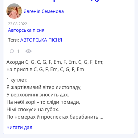
Євгенія Семенова
Дата:
22.08.2022
Категорія:
Авторська пісня
Теги:
АВТОРСЬКА ПІСНЯ
Кількість коментарів:
Кількість переглядів:
1
Акорди C, G, C, G, F, Em, F, Em, C, G, F, Em;
на приспів C, G, F, Em, C, G, F, Em
1 куплет:
Я жартівливий вітер листопаду,
У верховинні зносить дах.
На небі зорі – то сліди помади,
Німі спокуси на губах.
По номерах й проспектах барабанить ...
читати далі