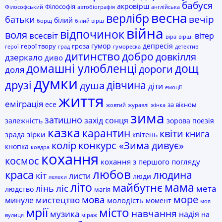
бабуся
акровірш
Філософія
Філософський
автобіографія
англійська
весна
верлібр
батьки
вечір
білий
борщ
білий вірш
війна
відпочинок
воля
всесвіт
вітер
віра
вірші
гумор
депресія
герої твору
гроза
герої
град
гумореска
детектив
дитинство
добро
довкілля
дзеркало
диво
домашні улюбленці
дощ
дороги
доля
думки
друзі
дівчина
душа
діти
емоції
життя
еміграція
есе
за вікном
жовтий
журавлі
жінка
зима
затишно
захід сонця
залежність
зорова поезія
казка
карантин
квіти
книга
зірки
зрада
квітень
колір
конкурс «Зима дивує»
кнопка
ковдра
кохання
космос
кохання з першого погляду
любов
краса
людина
кіт
листи
люди
лелеки
мама
літо
майбутнє
лінь
ліс
мета
людство
магія
море
мова
мистецтво
минуле
молодість
момент
моя
мрії
місто
навчання
музика
надія
на
вулиця
міраж