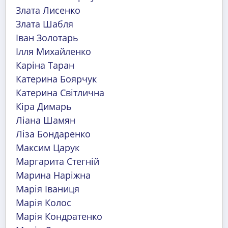
Злата Лисенко
Злата Шабля
Іван Золотарь
Ілля Михайленко
Каріна Таран
Катерина Боярчук
Катерина Світлична
Кіра Димарь
Ліана Шамян
Ліза Бондаренко
Максим Царук
Маргарита Стегній
Марина Наріжна
Марія Іваниця
Марія Колос
Марія Кондратенко