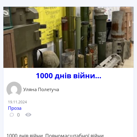
1000 днів війни…
Уляна Полетуча
Дата:
19.11.2024
Категорія:
Проза
Кількість коментарів:
Кількість переглядів:
0
1000 днів війни. Повномасштабної війни....