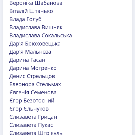
Вероніка Шабанова
Віталій Штанько
Влада Голуб
Владислава Вишняк
Владислава Сокальська
Дар'я Брюховецька
Дар'я Мальнєва
Дарина Гасан
Дарина Мотренко
Денис Стрельцов
Елеонора Стельмах
Євгенія Семенова
Єгор Безотосний
Єгор Єльчуков
Єлизавета Грицан
Єлизавета Пукас
Єлизавета Штрікуль