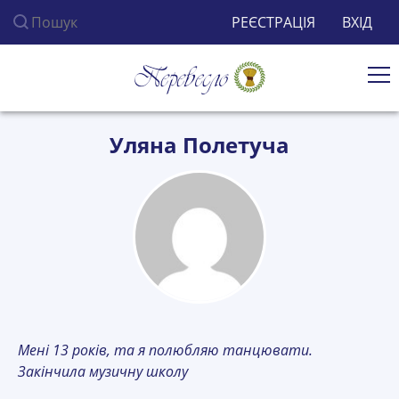
Пошук по сайту
РЕЄСТРАЦІЯ
ВХІД
Ві
Уляна Полетуча
Мені 13 років, та я полюбляю танцювати.
Закінчила музичну школу