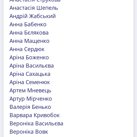
Анастасія Шепель
Андрій Жабський
Анна Бабенко
Анна Бєлякова
Анна Мащенко
Анна Сердюк
Аріна Боженко
Аріна Васильєва
Аріна Сахацька
Аріна Семенюк
Артем Мневець
Артур Мірченко
Валерія Бенько
Варвара Кривобок
Вероніка Васильєва
Вероніка Вовк