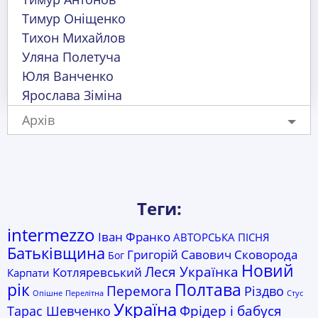
Тимур Оніщенко
Тихон Михайлов
Уляна Полетуча
Юля Ванченко
Ярослава Зіміна
Архів
Теги:
intermezzo
Іван Франко
АВТОРСЬКА ПІСНЯ
Батьківщина
Григорій Савович Сковорода
Бог
Новий
Леся Українка
Котляревський
Карпати
Полтава
рік
Перемога
Різдво
Опішне
Перелітна
Стус
Україна
Фрідер і бабуся
Тарас Шевченко