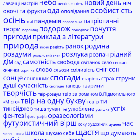
небо
новий день
ніч
лавочці
настрій
нескінченність
ода
особистість
овочі та фрукти
оповідання
осінь
пандемія
патріотичні
очі
парасолька
подорож
почуття
твори
переклад
понеділок
пригоди
приклад з літератури
природа
родина
ранок
радість
пісня
роздуми
розлука
рідний
розпач
розділовий знак
дім
самотність
свобода
світанок
село
сад
сенкан
сніг
сон
слово
сльози
сміливість
синичка
скрипка
спогади
сонце
струни
соняшник
страх
старість
сучасність
душі
тварини
танець
сьогодні
творчість
твір за романом В.Підмогильного
твір-роздум
твір на одну букву
ти
«Місто»
театр
успіх
тинейджер
улюблене
тиша
туман
тіні
усмішка
фразеологізми
фентезі
фотографія
футуристичний вірш
час
хоку
художник
цуценя
щастя
школа
що думають
шукаю себе
човен
шахи
меблі