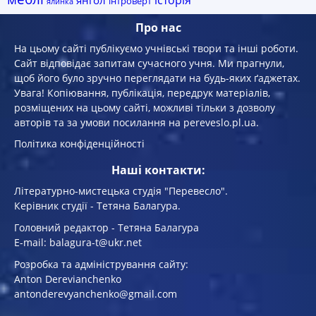
історія
янгол
інтроверт
ялинка
Про нас
На цьому сайті публікуємо учнівські твори та інші роботи.
Сайт відповідає запитам сучасного учня. Ми прагнули,
щоб його було зручно переглядати на будь-яких ґаджетах.
Увага! Копiювання, публiкацiя, передрук матеріалів,
розміщених на цьому сайті, можливі тільки з дозволу
авторів та за умови посилання на pereveslo.pl.ua.
Політика конфіденційності
Наші контакти:
Літературно-мистецька студія "Перевесло".
Керівник студії - Тетяна Балагура.
Головний редактор - Тетяна Балагура
E-mail: balagura-t@ukr.net
Розробка та адміністрування сайту:
Anton Derevianchenko
antonderevyanchenko@gmail.com