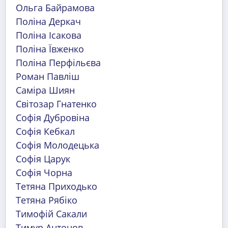
Ольга Байрамова
Поліна Деркач
Поліна Ісакова
Поліна Ївженко
Поліна Перфільєва
Роман Павліш
Саміра Шиян
Світозар Гнатенко
Софія Дубровіна
Софія Кебкал
Софія Молодецька
Софія Царук
Софія Чорна
Тетяна Приходько
Тетяна Рябіко
Тимофій Сакали
Тимур Антонов