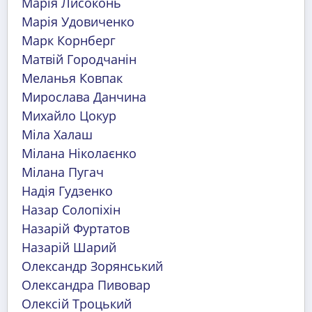
Марія Лисоконь
Марія Удовиченко
Марк Корнберг
Матвій Городчанін
Меланья Ковпак
Мирослава Данчина
Михайло Цокур
Міла Халаш
Мілана Ніколаєнко
Мілана Пугач
Надія Гудзенко
Назар Солопіхін
Назарій Фуртатов
Назарій Шарий
Олександр Зорянський
Олександра Пивовар
Олексій Троцький