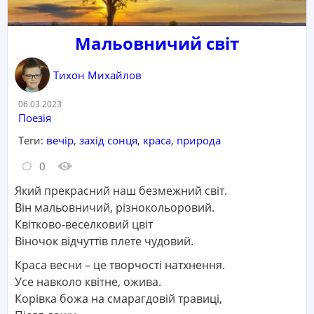
Мальовничий світ
Тихон Михайлов
Дата:
06.03.2023
Категорія:
Поезія
Теги:
вечір
,
захід сонця
,
краса
,
природа
Кількість коментарів:
Кількість переглядів:
0
Який прекрасний наш безмежний світ.
Він мальовничий, різнокольоровий.
Квітково-веселковий цвіт
Віночок відчуттів плете чудовий.
Краса весни – це творчості натхнення.
Усе навколо квітне, ожива.
Корівка божа на смарагдовій травиці,