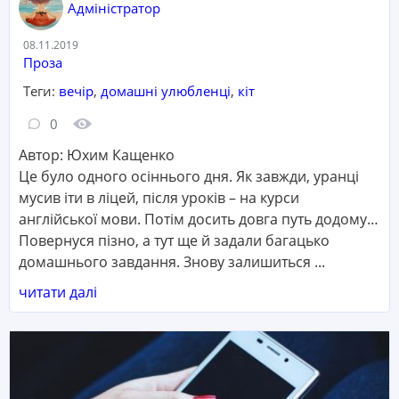
Адміністратор
Дата:
08.11.2019
Категорія:
Проза
Теги:
вечір
,
домашні улюбленці
,
кіт
Кількість коментарів:
Кількість переглядів:
0
Автор: Юхим Кащенко
Це було одного осіннього дня. Як завжди, уранці
мусив іти в ліцей, після уроків – на курси
англійської мови. Потім досить довга путь додому…
Повернуся пізно, а тут ще й задали багацько
домашнього завдання. Знову залишиться ...
читати далі