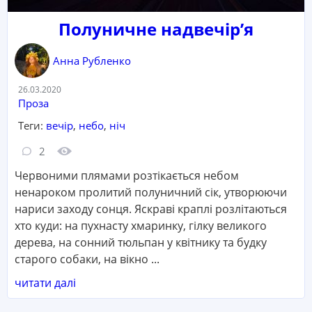
Полуничне надвечір’я
Анна Рубленко
Дата:
26.03.2020
Категорія:
Проза
Теги:
вечір
,
небо
,
ніч
Кількість коментарів:
Кількість переглядів:
2
Червоними плямами розтікається небом
ненароком пролитий полуничний сік, утворюючи
нариси заходу сонця. Яскраві краплі розлітаються
хто куди: на пухнасту хмаринку, гілку великого
дерева, на сонний тюльпан у квітнику та будку
старого собаки, на вікно ...
читати далі