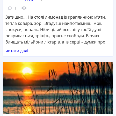
Кількість коментарів:
Кількість переглядів:
1
Затишно… На столі лимонад із краплинкою м’яти,
тепла ковдра, зорі. Згадуєш найпотаємніші мрії,
спокуси, печаль. Ніби цілий всесвіт у твоїй душі
розривається, тріщіть, прагне свободи. В очах
блищать мільйони ліхтарів, а в серці – думки про ...
читати далі