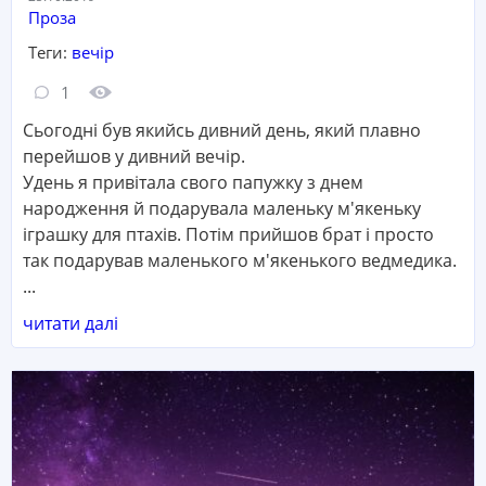
Категорія:
Проза
Теги:
вечір
Кількість коментарів:
Кількість переглядів:
1
Сьогодні був якийсь дивний день, який плавно
перейшов у дивний вечір.
Удень я привітала свого папужку з днем
народження й подарувала маленьку м'якеньку
іграшку для птахів. Потім прийшов брат і просто
так подарував маленького м'якенького ведмедика.
...
читати далі