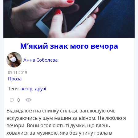
М’який знак мого вечора
Анна Соболєва
Дата:
05.11.2019
Категорія:
Проза
Теги:
вечір
,
друзі
Кількість коментарів:
Кількість переглядів:
0
Відкидаюся на спинку стільця, заплющую очі,
вслухаючись у шум машин за вікном. Не люблю я
вечори. Вони оголюють ті думки, що вдень
ховалися за музикою, яка без упину грала в