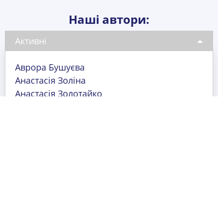
Наші автори:
Активні
Аврора Бушуєва
Анастасія Золіна
Анастасія Золотайко
Анастасія Струкова
Анастасія Шепель
Андрій Жабський
Анна Бабенко
Анна Бєлякова
Анна Мащенко
Анна Сердюк
Аріна Боженко
Аріна Васильєва