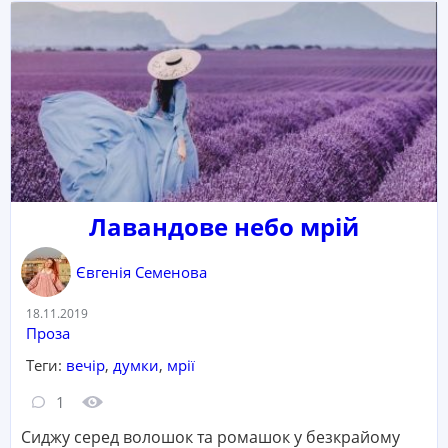
Лавандове небо мрій
Євгенія Семенова
Дата:
18.11.2019
Категорія:
Проза
Теги:
вечір
,
думки
,
мрії
Кількість коментарів:
Кількість переглядів:
1
Сиджу серед волошок та ромашок у безкрайому