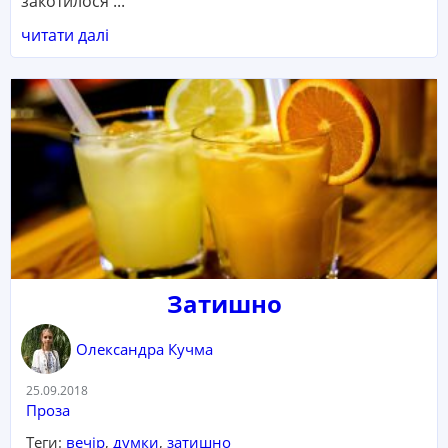
закотилося ...
читати далі
Затишно
Олександра Кучма
Дата:
25.09.2018
Категорія:
Проза
Теги:
вечір
,
думки
,
затишно