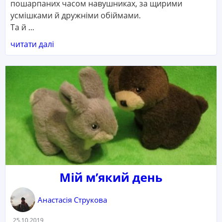
пошарпаних часом навушниках, за щирими
усмішками й дружніми обіймами.
Та й ...
читати далі
Мій м’який день
Анастасія Струкова
Дата:
25.10.2019