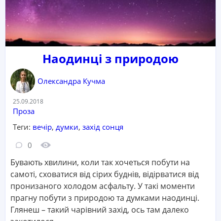
Наодинці з природою
Олександра Кучма
Дата:
25.09.2018
Категорія:
Проза
Теги:
вечір
,
думки
,
захід сонця
Кількість коментарів:
Кількість переглядів:
0
Бувають хвилини, коли так хочеться побути на
самоті, сховатися від сірих буднів, відірватися від
пронизаного холодом асфальту. У такі моменти
прагну побути з природою та думками наодинці.
Глянеш – такий чарівний захід, ось там далеко