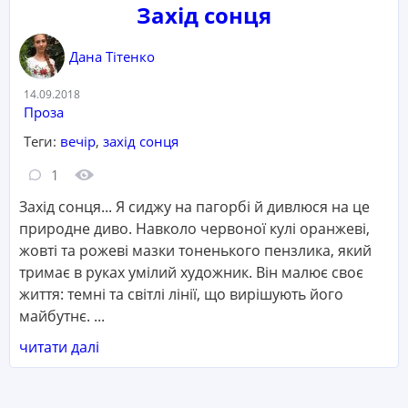
Захід сонця
Дана Тітенко
Дата:
14.09.2018
Категорія:
Проза
Теги:
вечір
,
захід сонця
Кількість коментарів:
Кількість переглядів:
1
Захід сонця... Я сиджу на пагорбі й дивлюся на це
природне диво. Навколо червоної кулі оранжеві,
жовті та рожеві мазки тоненького пензлика, який
тримає в руках умілий художник. Він малює своє
життя: темні та світлі лінії, що вирішують його
майбутнє. ...
читати далі