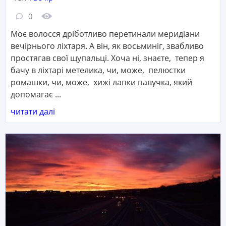
Кількість коментарів:
Кількість переглядів:
0
Моє волосся дріботливо перетинали меридіани
вечірнього ліхтаря. А він, як восьминіг, звабливо
простягав свої щупальці. Хоча ні, знаєте, тепер я
бачу в ліхтарі метелика, чи, може, пелюстки
ромашки, чи, може, хижі лапки павучка, який
допомагає ...
читати далі