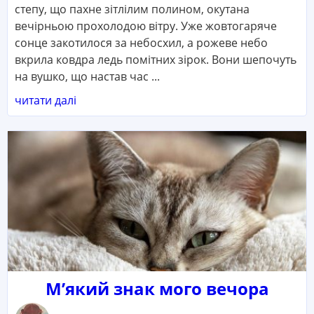
степу, що пахне зітлілим полином, окутана
вечірньою прохолодою вітру. Уже жовтогаряче
сонце закотилося за небосхил, а рожеве небо
вкрила ковдра ледь помітних зірок. Вони шепочуть
на вушко, що настав час ...
читати далі
М’який знак мого вечора