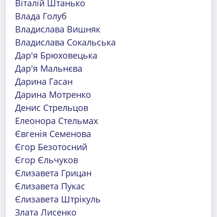
Віталій Штанько
Влада Голуб
Владислава Вишняк
Владислава Сокальська
Дар'я Брюховецька
Дар'я Мальнєва
Дарина Гасан
Дарина Мотренко
Денис Стрельцов
Елеонора Стельмах
Євгенія Семенова
Єгор Безотосний
Єгор Єльчуков
Єлизавета Грицан
Єлизавета Пукас
Єлизавета Штрікуль
Злата Лисенко