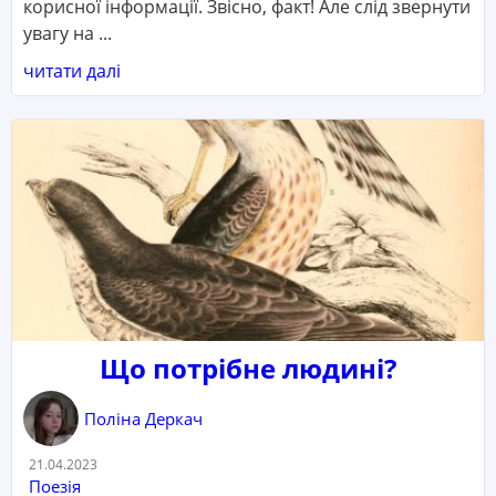
корисної інформації. Звісно, факт! Але слід звернути
увагу на ...
читати далі
Що потрібне людині?
Поліна Деркач
Дата:
21.04.2023
Категорія:
Поезія