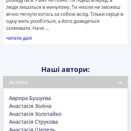
розійдуться. Рано чи пізно. Ти підеш вперед, а
люди лишаться в минулому. Ти ніколи не зможеш
вічно тягнути когось за собою вслід. Тільки серце в
одну мить розіб’ється, а його доведеться
склеювати. Наче ...
читати далі
Наші автори:
Активні
Аврора Бушуєва
Анастасія Золіна
Анастасія Золотайко
Анастасія Струкова
Анастасія Шепель