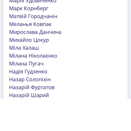
Марія Удовиченко
Марк Корнберг
Матвій Городчанін
Меланья Ковпак
Мирослава Данчина
Михайло Цокур
Міла Халаш
Мілана Ніколаєнко
Мілана Пугач
Надія Гудзенко
Назар Солопіхін
Назарій Фуртатов
Назарій Шарий
Олександр Зорянський
Олександра Пивовар
Олексій Троцький
Ольга Байрамова