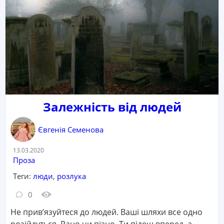
Залежність від людей
Євгенія Семенова
Дата:
13.03.2020
Категорія:
Проза
Теги:
люди
,
розлука
Кількість коментарів:
Кількість переглядів:
0
Не прив’язуйтеся до людей. Ваші шляхи все одно