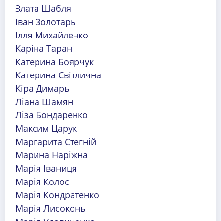
Злата Шабля
Іван Золотарь
Ілля Михайленко
Каріна Таран
Катерина Боярчук
Катерина Світлична
Кіра Димарь
Ліана Шамян
Ліза Бондаренко
Максим Царук
Маргарита Стегній
Марина Наріжна
Марія Іваниця
Марія Колос
Марія Кондратенко
Марія Лисоконь