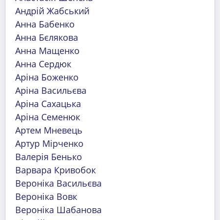
Андрій Жабський
Анна Бабенко
Анна Бєлякова
Анна Мащенко
Анна Сердюк
Аріна Боженко
Аріна Васильєва
Аріна Сахацька
Аріна Семенюк
Артем Мневець
Артур Мірченко
Валерія Бенько
Варвара Кривобок
Вероніка Васильєва
Вероніка Вовк
Вероніка Шабанова