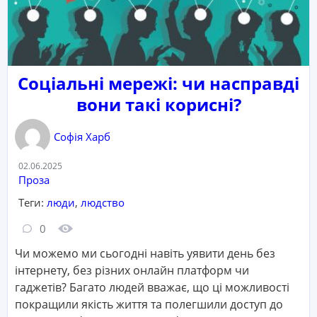
Соціальні мережі: чи насправді
вони такі корисні?
Софія Харб
Дата:
02.06.2025
Категорія:
Проза
Теги:
люди
,
людство
Кількість коментарів:
Кількість переглядів:
0
Чи можемо ми сьогодні навіть уявити день без
інтернету, без різних онлайн платформ чи
гаджетів? Багато людей вважає, що ці можливості
покращили якість життя та полегшили доступ до