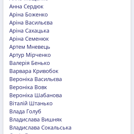
Анна Сердюк
Аріна Боженко
Аріна Васильєва
Аріна Сахацька
Аріна Семенюк
Артем Мневець
Артур Мірченко
Валерія Бенько
Варвара Кривобок
Вероніка Васильєва
Вероніка Вовк
Вероніка Шабанова
Віталій Штанько
Влада Голуб
Владислава Вишняк
Владислава Сокальська