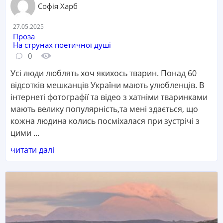
Софія Харб
Дата:
27.05.2025
Категорія:
Проза
На струнах поетичної душі
Кількість коментарів:
Кількість переглядів:
0
Усі люди люблять хоч якихось тварин. Понад 60
відсотків мешканців України мають улюбленців. В
інтернеті фотографії та відео з хатніми тваринками
мають велику популярність,та мені здається, що
кожна людина колись посміхалася при зустрічі з
цими ...
читати далі