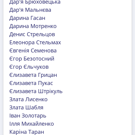
Дар'я Брюховецька
Дар'я Мальнєва
Дарина Гасан
Дарина Мотренко
Денис Стрельцов
Елеонора Стельмах
Євгенія Семенова
Єгор Безотосний
Єгор Єльчуков
Єлизавета Грицан
Єлизавета Пукас
Єлизавета Штрікуль
Злата Лисенко
Злата Шабля
Іван Золотарь
Ілля Михайленко
Каріна Таран