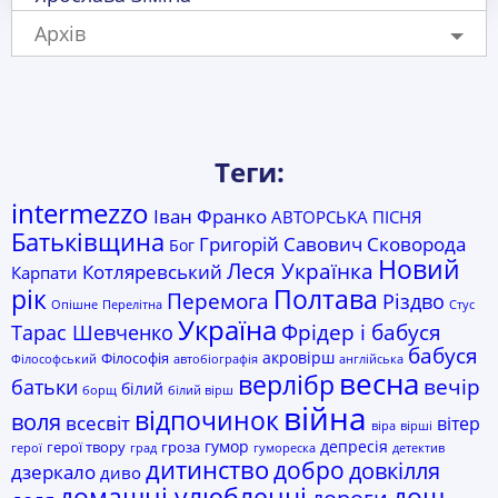
Архів
Теги:
intermezzo
Іван Франко
АВТОРСЬКА ПІСНЯ
Батьківщина
Григорій Савович Сковорода
Бог
Новий
Леся Українка
Котляревський
Карпати
Полтава
рік
Перемога
Різдво
Опішне
Перелітна
Стус
Україна
Фрідер і бабуся
Тарас Шевченко
бабуся
акровірш
Філософія
Філософський
автобіографія
англійська
весна
верлібр
батьки
вечір
білий
борщ
білий вірш
війна
відпочинок
воля
всесвіт
вітер
віра
вірші
гумор
депресія
герої твору
гроза
герої
град
гумореска
детектив
дитинство
добро
довкілля
дзеркало
диво
домашні улюбленці
дощ