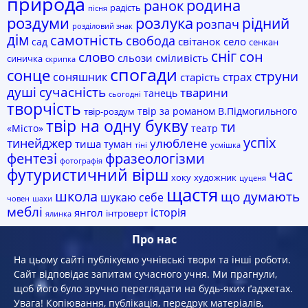
природа
родина
ранок
радість
пісня
роздуми
розлука
рідний
розпач
розділовий знак
дім
самотність
свобода
світанок
село
сад
сенкан
сніг
сон
слово
сльози
сміливість
синичка
скрипка
спогади
сонце
струни
соняшник
страх
старість
сучасність
душі
тварини
танець
сьогодні
творчість
твір за романом В.Підмогильного
твір-роздум
твір на одну букву
ти
«Місто»
театр
успіх
тинейджер
улюблене
тиша
туман
тіні
усмішка
фразеологізми
фентезі
фотографія
футуристичний вірш
час
хоку
художник
цуценя
щастя
школа
що думають
шукаю себе
човен
шахи
меблі
історія
янгол
інтроверт
ялинка
Про нас
На цьому сайті публікуємо учнівські твори та інші роботи.
Сайт відповідає запитам сучасного учня. Ми прагнули,
щоб його було зручно переглядати на будь-яких ґаджетах.
Увага! Копiювання, публiкацiя, передрук матеріалів,