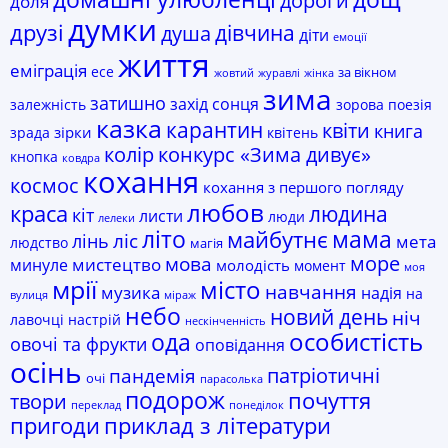
дороги
доля
думки
друзі
дівчина
душа
діти
емоції
життя
еміграція
есе
за вікном
жовтий
журавлі
жінка
зима
затишно
захід сонця
залежність
зорова поезія
казка
карантин
квіти
книга
зірки
зрада
квітень
колір
конкурс «Зима дивує»
кнопка
ковдра
кохання
космос
кохання з першого погляду
любов
краса
людина
кіт
листи
люди
лелеки
мама
літо
майбутнє
лінь
ліс
мета
людство
магія
море
мова
мистецтво
минуле
молодість
момент
моя
мрії
місто
навчання
музика
надія
на
вулиця
міраж
небо
новий день
ніч
лавочці
настрій
нескінченність
ода
особистість
овочі та фрукти
оповідання
осінь
пандемія
патріотичні
очі
парасолька
подорож
почуття
твори
переклад
понеділок
пригоди
приклад з літератури