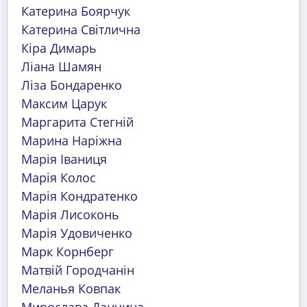
Катерина Боярчук
Катерина Світлична
Кіра Димарь
Ліана Шамян
Ліза Бондаренко
Максим Царук
Маргарита Стегній
Марина Наріжна
Марія Іваниця
Марія Колос
Марія Кондратенко
Марія Лисоконь
Марія Удовиченко
Марк Корнберг
Матвій Городчанін
Меланья Ковпак