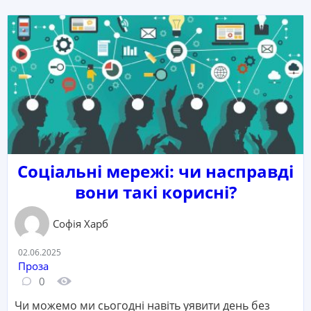
Соціальні мережі: чи насправді
вони такі корисні?
Софія Харб
Дата:
02.06.2025
Категорія:
Проза
Кількість коментарів:
Кількість переглядів:
0
Чи можемо ми сьогодні навіть уявити день без