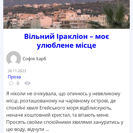
Вільний Іракліон – моє
улюблене місце
Софія Харб
Дата:
26.11.2023
Категорія:
Проза
Кількість коментарів:
Кількість переглядів:
0
Я ніколи не очікувала, що опинюсь у невеликому
місці, розташованому на чарівному острові, де
спокійні хвилі Егейського моря відблискують,
неначе коштовний кристал, та вітають мене.
Просять своїми спокійними хвилями зануритись у
цю воду, відчути ...