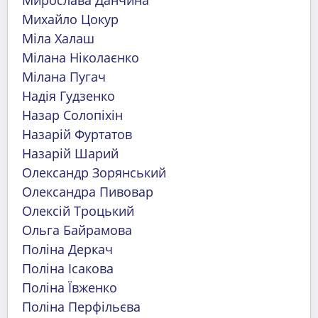
Мирослава Данчина
Михайло Цокур
Міла Халаш
Мілана Ніколаєнко
Мілана Пугач
Надія Гудзенко
Назар Солопіхін
Назарій Фуртатов
Назарій Шарий
Олександр Зорянський
Олександра Пивовар
Олексій Троцький
Ольга Байрамова
Поліна Деркач
Поліна Ісакова
Поліна Ївженко
Поліна Перфільєва