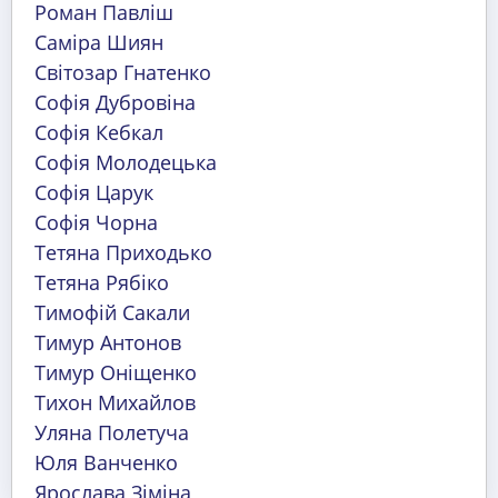
Роман Павліш
Саміра Шиян
Світозар Гнатенко
Софія Дубровіна
Софія Кебкал
Софія Молодецька
Софія Царук
Софія Чорна
Тетяна Приходько
Тетяна Рябіко
Тимофій Сакали
Тимур Антонов
Тимур Оніщенко
Тихон Михайлов
Уляна Полетуча
Юля Ванченко
Ярослава Зіміна