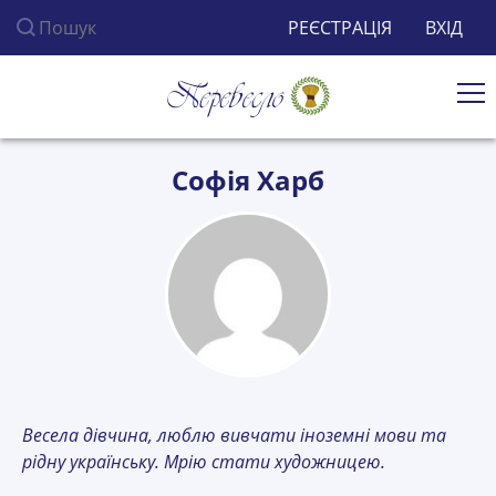
Пошук по сайту
РЕЄСТРАЦІЯ
ВХІД
Ві
Софія Харб
Весела дівчина, люблю вивчати іноземні мови та
рідну українську. Мрію стати художницею.