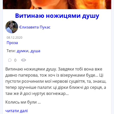
Витинаю ножицями душу
Єлизавета Пукас
Дата:
08.12.2020
Категорія:
Проза
Теги:
думки
,
душа
Кількість коментарів:
Кількість переглядів:
0
Витинаю ножицями душу. Завдяки тобі вона вже
давно паперова, тож хоч із візерунками буде... Ці
пустоти розчинили мої нервові суцвіття, та, знаєш,
тепер зручніше палати: ці дірки ближчі до серця, а
там же й досі нуртує вогнежар...
Колись ми були ...
читати далі