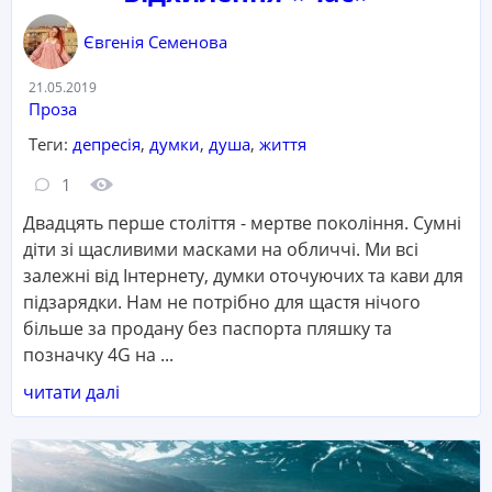
Євгенія Семенова
Дата:
21.05.2019
Категорія:
Проза
Теги:
депресія
,
думки
,
душа
,
життя
Кількість коментарів:
Кількість переглядів:
1
Двадцять перше століття - мертве покоління. Сумні
діти зі щасливими масками на обличчі. Ми всі
залежні від Інтернету, думки оточуючих та кави для
підзарядки. Нам не потрібно для щастя нічого
більше за продану без паспорта пляшку та
позначку 4G на ...
читати далі