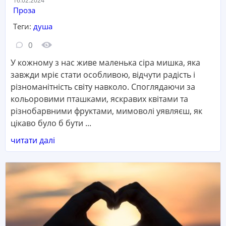
Дата:
16.02.2024
Категорія:
Проза
Теги:
душа
Кількість коментарів:
Кількість переглядів:
0
У кожному з нас живе маленька сіра мишка, яка
завжди мріє стати особливою, відчути радість і
різноманітність світу навколо. Споглядаючи за
кольоровими пташками, яскравих квітами та
різнобарвними фруктами, мимоволі уявляєш, як
цікаво було б бути ...
читати далі