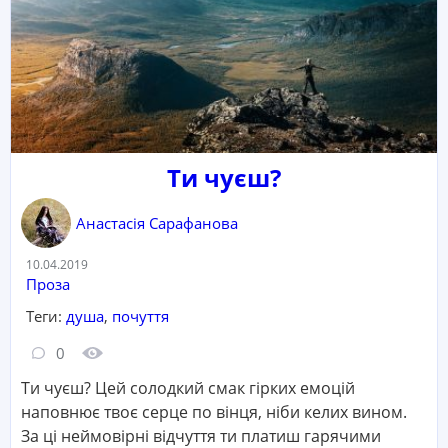
Ти чуєш?
Анастасія Сарафанова
Дата:
10.04.2019
Категорія:
Проза
Теги:
душа
,
почуття
Кількість коментарів:
Кількість переглядів:
0
Ти чуєш? Цей солодкий смак гірких емоцій
наповнює твоє серце по вінця, ніби келих вином.
За ці неймовірні відчуття ти платиш гарячими