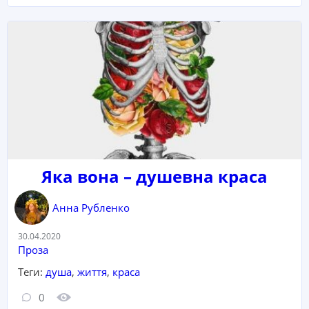
Яка вона – душевна краса
Анна Рубленко
Дата:
30.04.2020
Категорія:
Проза
Теги:
душа
,
життя
,
краса
Кількість коментарів:
Кількість переглядів:
0