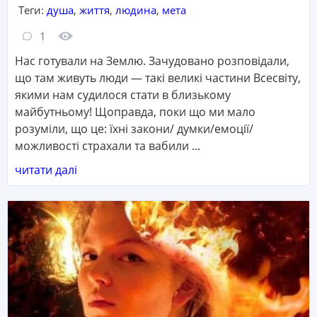
Теги:
душа
,
життя
,
людина
,
мета
Кількість коментарів:
Кількість переглядів:
1
Нас готували на Землю. Зачудовано розповідали,
що там живуть люди — такі великі частини Всесвіту,
якими нам судилося стати в близькому
майбутньому! Щоправда, поки що ми мало
розуміли, що це: їхні закони/ думки/емоції/
можливості страхали та вабили ...
читати далі