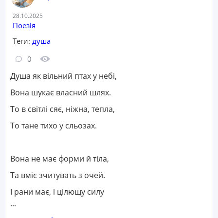
Дата:
28.10.2025
Категорія:
Поезія
Теги:
душа
Кількість коментарів:
Кількість переглядів:
0
Душа як вільний птах у небі,
Вона шукає власний шлях.
То в світлі сяє, ніжна, тепла,
То тане тихо у сльозах.
Вона не має форми й тіла,
Та вміє зчитувать з очей.
І рани має, і цілющу силу
...