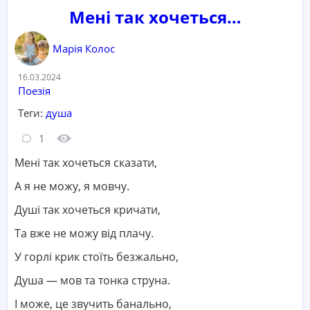
Мені так хочеться…
Марія Колос
Дата:
16.03.2024
Категорія:
Поезія
Теги:
душа
Кількість коментарів:
Кількість переглядів:
1
Мені так хочеться сказати,
А я не можу, я мовчу.
Душі так хочеться кричати,
Та вже не можу від плачу.
У горлі крик стоїть безжально,
Душа — мов та тонка струна.
І може, це звучить банально,