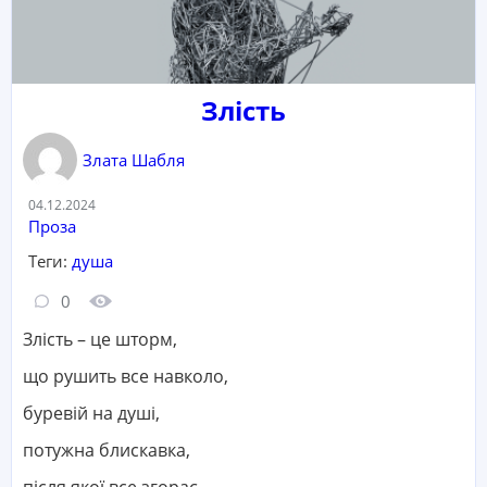
Злість
Злата Шабля
Дата:
04.12.2024
Категорія:
Проза
Теги:
душа
Кількість коментарів:
Кількість переглядів:
0
Злість – це шторм,
що рушить все навколо,
буревій на душі,
потужна блискавка,