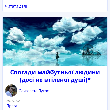
читати далі
Спогади майбутньої людини
(досі не втіленої душі)*
Єлизавета Пукас
Дата:
25.09.2021
Категорія:
Проза