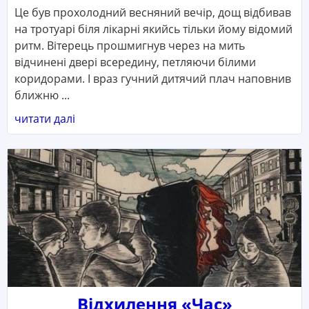
Це був прохолодний весняний вечір, дощ відбивав
на тротуарі біля лікарні якийсь тільки йому відомий
ритм. Вітерець прошмигнув через на мить
відчинені двері всередину, петляючи білими
коридорами. І враз гучний дитячий плач наповнив
ближню ...
читати далі
Відхилення «Час»