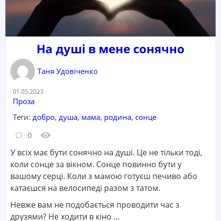
На душі в мене сонячно
Таня Удовіченко
Дата:
01.05.2023
Категорія:
Проза
Теги:
добро
,
душа
,
мама
,
родина
,
сонце
Кількість коментарів:
Кількість переглядів:
0
У всіх має бути сонячно на душі. Це не тільки тоді,
коли сонце за вікном. Сонце повинно бути у
вашому серці. Коли з мамою готуєш печиво або
катаєшся на велосипеді разом з татом.
Невже вам не подобається проводити час з
друзями? Не ходити в кіно ...