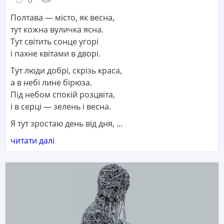
0
Полтава — місто, як весна,
тут кожна вуличка ясна.
Тут світить сонце угорі
і пахне квітами в дворі.
Тут люди добрі, скрізь краса,
а в небі лине бірюза.
Під небом спокій розцвіта,
і в серці — зелень і весна.
Я тут зростаю день від дня, ...
читати далі