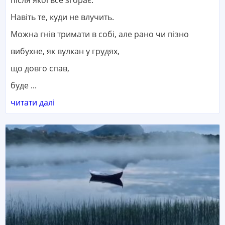
після якої все згорає.
Навіть те, куди не влучить.
Можна гнів тримати в собі, але рано чи пізно
вибухне, як вулкан у грудях,
що довго спав,
буде ...
читати далі