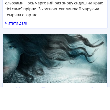
сльозами. І ось черговий раз знову сидиш на краю
тієї самої прірви. З кожною хвилиною її чаруюча
темрява огортає ...
читати далі
Хто я тобі: ворог чи друг?
Євгенія Загребельна