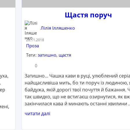
Щастя поруч
Лілія Ілляшенко
Дата:
28.11.2018
Категорія:
Проза
Теги:
затишно
,
щастя
Кількість коментарів:
Кількість переглядів:
0
уха,
Затишно... Чашка кави в руці, улюблений серіа
.
найщасливіша мить, бо ти поруч із людиною, 
тер
байдужа, якій дорогі твої почуття й бажання. 
так швидко, що не встигаєш озирнутися, як в
закінчилася кава й минають останні хвилини ..
ені,
читати далі