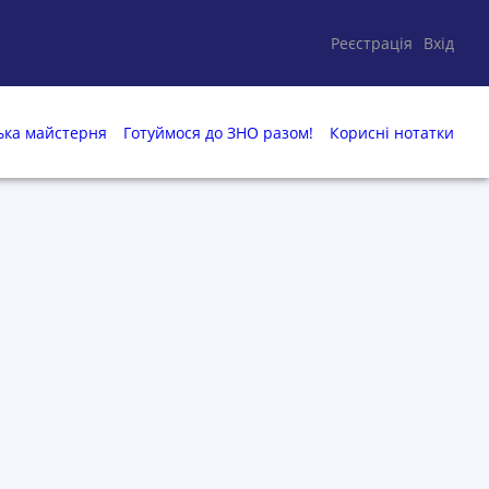
Реєстрація
Вхід
ька майстерня
Готуймося до ЗНО разом!
Корисні нотатки