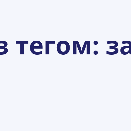
з тегом:
з