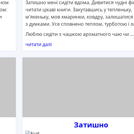
кном
Затишно мені сидіти вдома. Дивитися чудні фі
ом:
читати цікаві книги. Закутавшись у тепленьку,
и
м'якеньку, мов хмаринки, ковдру, залишатися 
б
з думками. Усе сповнено теплом, турботою і л
Люблю сидіти з чашкою ароматного чаю чи ...
читати далі
Затишно