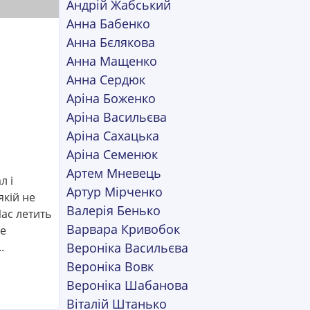
Андрій Жабський
Анна Бабенко
Анна Бєлякова
Анна Мащенко
Анна Сердюк
Аріна Боженко
Аріна Васильєва
Аріна Сахацька
Аріна Семенюк
Артем Мневець
л і
Артур Мірченко
якій не
Валерія Бенько
Час летить
Варвара Кривобок
же
Вероніка Васильєва
.
Вероніка Вовк
Вероніка Шабанова
Віталій Штанько