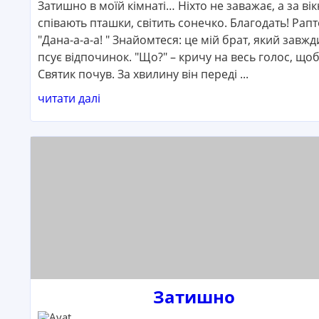
Затишно в моїй кімнаті… Ніхто не заважає, а за ві
співають пташки, світить сонечко. Благодать! Рапт
"Дана-а-а-а! " Знайомтеся: це мій брат, який завжд
псує відпочинок. "Що?" – кричу на весь голос, що
Святик почув. За хвилину він переді ...
читати далі
Затишно