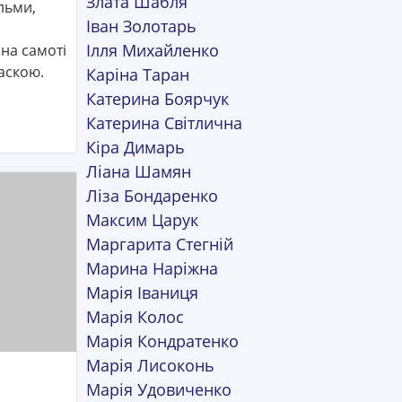
Злата Шабля
льми,
Іван Золотарь
Ілля Михайленко
на самоті
аскою.
Каріна Таран
Катерина Боярчук
Катерина Світлична
Кіра Димарь
Ліана Шамян
Ліза Бондаренко
Максим Царук
Маргарита Стегній
Марина Наріжна
Марія Іваниця
Марія Колос
Марія Кондратенко
Марія Лисоконь
Марія Удовиченко