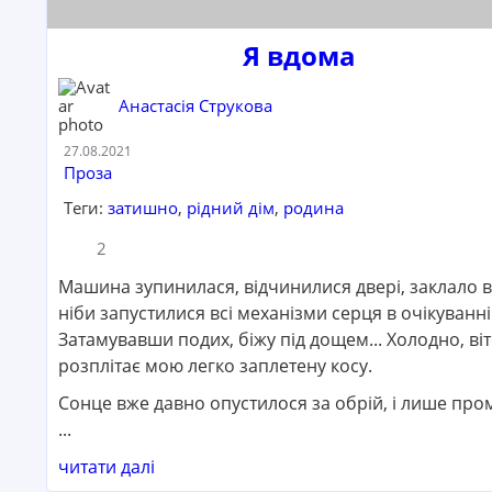
Я вдома
Анастасія Струкова
Дата:
27.08.2021
Категорія:
Проза
Теги:
затишно
,
рідний дім
,
родина
Кількість коментарів:
Кількість переглядів:
2
Машина зупинилася, відчинилися двері, заклало в
ніби запустилися всі механізми серця в очікуванні
Затамувавши подих, біжу під дощем... Холодно, ві
розплітає мою легко заплетену косу.
Сонце вже давно опустилося за обрій, і лише пром
...
читати далі