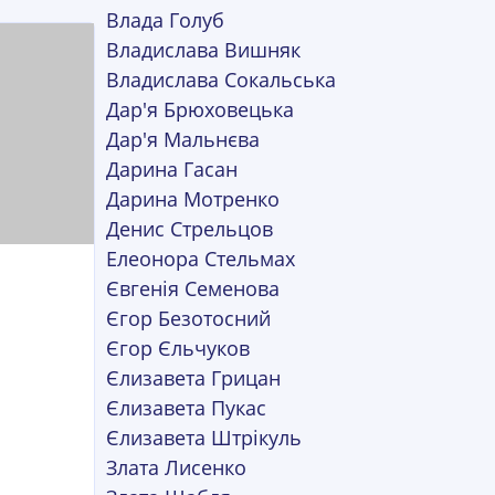
Влада Голуб
Владислава Вишняк
Владислава Сокальська
Дар'я Брюховецька
Дар'я Мальнєва
Дарина Гасан
Дарина Мотренко
Денис Стрельцов
Елеонора Стельмах
Євгенія Семенова
Єгор Безотосний
Єгор Єльчуков
Єлизавета Грицан
Єлизавета Пукас
Єлизавета Штрікуль
Злата Лисенко