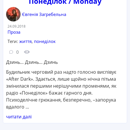
Понеділок / Monday
Євгенія Загребельна
Дата:
24.09.2018
Категорія:
Проза
Теги:
життя
,
понеділок
Кількість коментарів:
Кількість переглядів:
0
Дзинь… Дзинь… Дзинь
Будильник черговий раз надто голосно виспівує
«After Dark». Здається, лише щойно нічна пітьма
змінилася першими нерішучими променями, як
радіо «Понеділок» бажає гарного дня.
Психоделічне грюкання, безперечно, –запорука
вдалого ...
читати далі