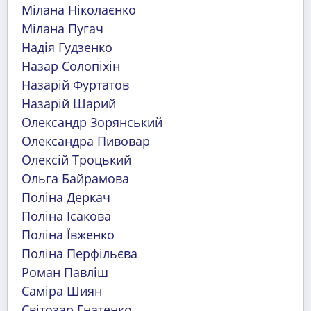
Мілана Ніколаєнко
Мілана Пугач
Надія Гудзенко
Назар Солопіхін
Назарій Фуртатов
Назарій Шарий
Олександр Зорянський
Олександра Пивовар
Олексій Троцький
Ольга Байрамова
Поліна Деркач
Поліна Ісакова
Поліна Ївженко
Поліна Перфільєва
Роман Павліш
Саміра Шиян
Світозар Гнатенко