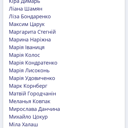
Кіра Димарь
Ліана Шамян
Ліза Бондаренко
Максим Царук
Маргарита Стегній
Марина Наріжна
Марія Іваниця
Марія Колос
Марія Кондратенко
Марія Лисоконь
Марія Удовиченко
Марк Корнберг
Матвій Городчанін
Меланья Ковпак
Мирослава Данчина
Михайло Цокур
Міла Халаш