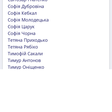
Софія Дубровіна
Софія Кебкал
Софія Молодецька
Софія Царук
Софія Чорна
Тетяна Приходько
Тетяна Рябіко
Тимофій Сакали
Тимур Антонов
Тимур Оніщенко
Тихон Михайлов
Уляна Полетуча
Юля Ванченко
Ярослава Зіміна
Архів