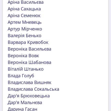
Аріна Васильєва
Аріна Сахацька
Аріна Семенюк
Артем Мневець
Артур Мірченко
Валерія Бенько
Варвара Кривобок
Вероніка Васильєва
Вероніка Вовк
Вероніка Шабанова
Віталій Штанько
Влада Голуб
Владислава Вишняк
Владислава Сокальська
Дар'я Брюховецька
Дар'я Мальнєва
Дарина Гасан