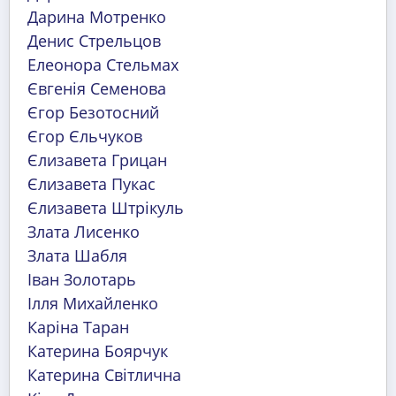
Дарина Мотренко
Денис Стрельцов
Елеонора Стельмах
Євгенія Семенова
Єгор Безотосний
Єгор Єльчуков
Єлизавета Грицан
Єлизавета Пукас
Єлизавета Штрікуль
Злата Лисенко
Злата Шабля
Іван Золотарь
Ілля Михайленко
Каріна Таран
Катерина Боярчук
Катерина Світлична