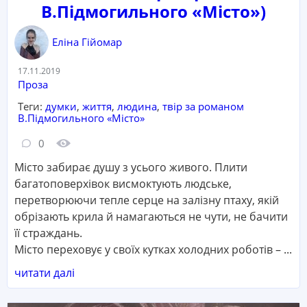
В.Підмогильного «Місто»)
Еліна Гійомар
Дата:
17.11.2019
Категорія:
Проза
Теги:
думки
,
життя
,
людина
,
твір за романом
В.Підмогильного «Місто»
Кількість коментарів:
Кількість переглядів:
0
Місто забирає душу з усього живого. Плити
багатоповерхівок висмоктують людське,
перетворюючи тепле серце на залізну птаху, якій
обрізають крила й намагаються не чути, не бачити
її страждань.
Місто переховує у своїх кутках холодних роботів – ...
читати далі