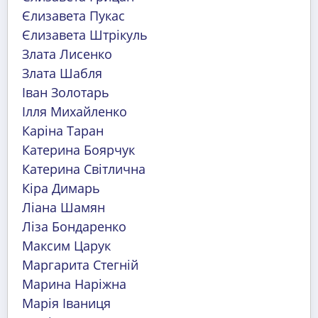
Єлизавета Пукас
Єлизавета Штрікуль
Злата Лисенко
Злата Шабля
Іван Золотарь
Ілля Михайленко
Каріна Таран
Катерина Боярчук
Катерина Світлична
Кіра Димарь
Ліана Шамян
Ліза Бондаренко
Максим Царук
Маргарита Стегній
Марина Наріжна
Марія Іваниця