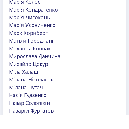
Марія Колос
Марія Кондратенко
Марія Лисоконь
Марія Удовиченко
Марк Корнберг
Матвій Городчанін
Меланья Ковпак
Мирослава Данчина
Михайло Цокур
Міла Халаш
Мілана Ніколаєнко
Мілана Пугач
Надія Гудзенко
Назар Солопіхін
Назарій Фуртатов
Назарій Шарий
Олександр Зорянський