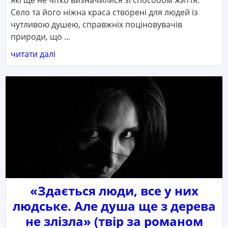
Село та його ніжна краса створені для людей із
чутливою душею, справжніх поціновувачів
природи, що ...
читати далі
«Здається люди, все у них
людське. Але душа ще з дерева
не злізла» (твір за романом