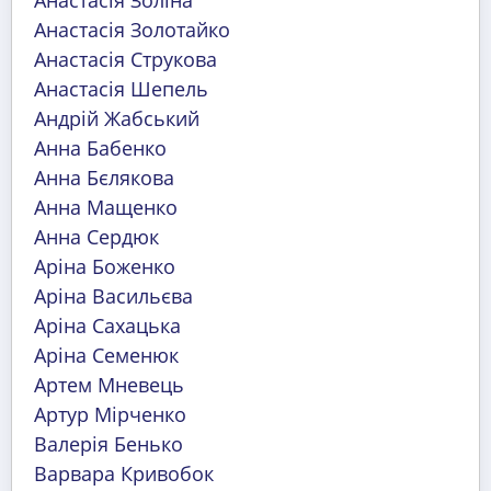
Анастасія Золотайко
Анастасія Струкова
Анастасія Шепель
Андрій Жабський
Анна Бабенко
Анна Бєлякова
Анна Мащенко
Анна Сердюк
Аріна Боженко
Аріна Васильєва
Аріна Сахацька
Аріна Семенюк
Артем Мневець
Артур Мірченко
Валерія Бенько
Варвара Кривобок