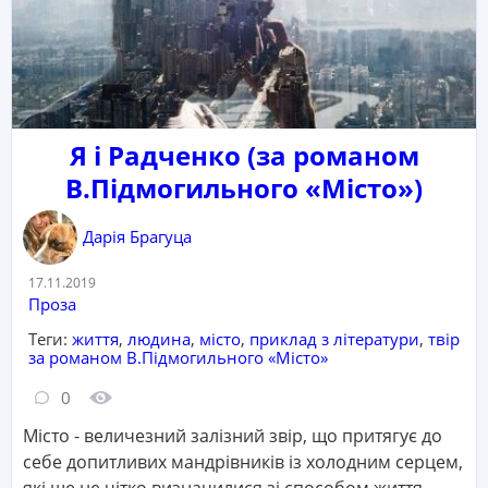
Я і Радченко (за романом
В.Підмогильного «Місто»)
Дарія Брагуца
Дата:
17.11.2019
Категорія:
Проза
Теги:
життя
,
людина
,
місто
,
приклад з літератури
,
твір
за романом В.Підмогильного «Місто»
Кількість коментарів:
Кількість переглядів:
0
Місто - величезний залізний звір, що притягує до
себе допитливих мандрівників із холодним серцем,
які ще не чітко визначилися зі способом життя.