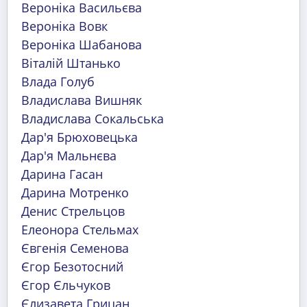
Вероніка Васильєва
Вероніка Вовк
Вероніка Шабанова
Віталій Штанько
Влада Голуб
Владислава Вишняк
Владислава Сокальська
Дар'я Брюховецька
Дар'я Мальнєва
Дарина Гасан
Дарина Мотренко
Денис Стрельцов
Елеонора Стельмах
Євгенія Семенова
Єгор Безотосний
Єгор Єльчуков
Єлизавета Грицан