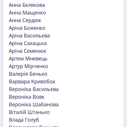
Анна Бєлякова
Анна Мащенко
Анна Сердюк
Аріна Боженко
Аріна Васильєва
Аріна Сахацька
Аріна Семенюк
Артем Мневець
Артур Мірченко
Валерія Бенько
Варвара Кривобок
Вероніка Васильєва
Вероніка Вовк
Вероніка Шабанова
Віталій Штанько
Влада Голуб