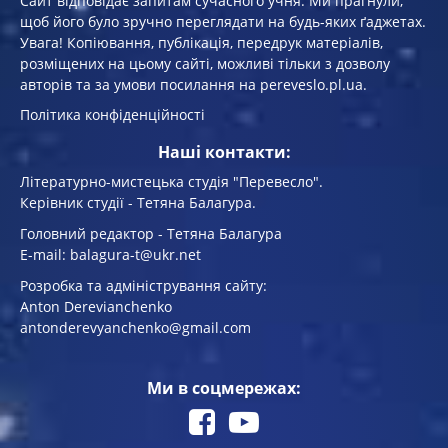
Сайт відповідає запитам сучасного учня. Ми прагнули,
щоб його було зручно переглядати на будь-яких ґаджетах.
Увага! Копiювання, публiкацiя, передрук матеріалів,
розміщених на цьому сайті, можливі тільки з дозволу
авторів та за умови посилання на pereveslo.pl.ua.
Політика конфіденційності
Наші контакти:
Літературно-мистецька студія "Перевесло".
Керівник студії - Тетяна Балагура.
Головний редактор - Тетяна Балагура
E-mail: balagura-t@ukr.net
Розробка та адміністрування сайту:
Anton Derevianchenko
antonderevyanchenko@gmail.com
Ми в соцмережах: