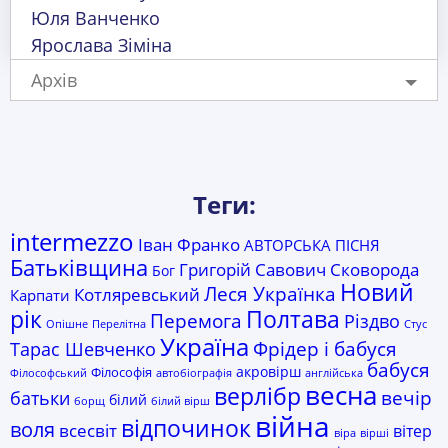
Юля Ванченко
Ярослава Зіміна
Архів
Теги:
intermezzo
Іван Франко
АВТОРСЬКА ПІСНЯ
Батьківщина
Григорій Савович Сковорода
Бог
Новий
Леся Українка
Котляревський
Карпати
Полтава
рік
Перемога
Різдво
Опішне
Перелітна
Стус
Україна
Фрідер і бабуся
Тарас Шевченко
бабуся
акровірш
Філософія
Філософський
автобіографія
англійська
весна
верлібр
батьки
вечір
білий
борщ
білий вірш
війна
відпочинок
воля
всесвіт
вітер
віра
вірші