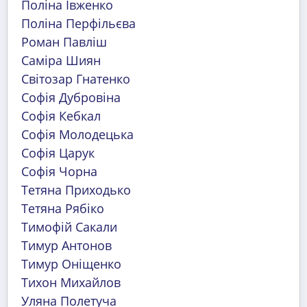
Поліна Ївженко
Поліна Перфільєва
Роман Павліш
Саміра Шиян
Світозар Гнатенко
Софія Дубровіна
Софія Кебкал
Софія Молодецька
Софія Царук
Софія Чорна
Тетяна Приходько
Тетяна Рябіко
Тимофій Сакали
Тимур Антонов
Тимур Оніщенко
Тихон Михайлов
Уляна Полетуча