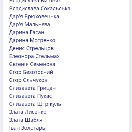
Владислава Вишняк
Владислава Сокальська
Дар'я Брюховецька
Дар'я Мальнєва
Дарина Гасан
Дарина Мотренко
Денис Стрельцов
Елеонора Стельмах
Євгенія Семенова
Єгор Безотосний
Єгор Єльчуков
Єлизавета Грицан
Єлизавета Пукас
Єлизавета Штрікуль
Злата Лисенко
Злата Шабля
Іван Золотарь