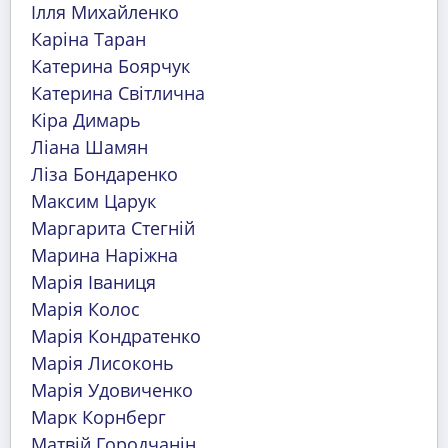
Ілля Михайленко
Каріна Таран
Катерина Боярчук
Катерина Світлична
Кіра Димарь
Ліана Шамян
Ліза Бондаренко
Максим Царук
Маргарита Стегній
Марина Наріжна
Марія Іваниця
Марія Колос
Марія Кондратенко
Марія Лисоконь
Марія Удовиченко
Марк Корнберг
Матвій Городчанін