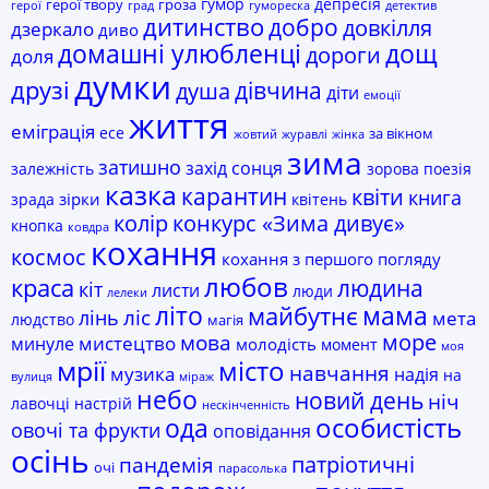
гумор
депресія
герої твору
гроза
герої
град
гумореска
детектив
дитинство
добро
довкілля
дзеркало
диво
домашні улюбленці
дощ
дороги
доля
думки
друзі
дівчина
душа
діти
емоції
життя
еміграція
есе
за вікном
жовтий
журавлі
жінка
зима
затишно
захід сонця
залежність
зорова поезія
казка
карантин
квіти
книга
зірки
зрада
квітень
колір
конкурс «Зима дивує»
кнопка
ковдра
кохання
космос
кохання з першого погляду
любов
краса
людина
кіт
листи
люди
лелеки
мама
літо
майбутнє
лінь
ліс
мета
людство
магія
море
мова
мистецтво
минуле
молодість
момент
моя
мрії
місто
навчання
музика
надія
на
вулиця
міраж
небо
новий день
ніч
лавочці
настрій
нескінченність
ода
особистість
овочі та фрукти
оповідання
осінь
пандемія
патріотичні
очі
парасолька