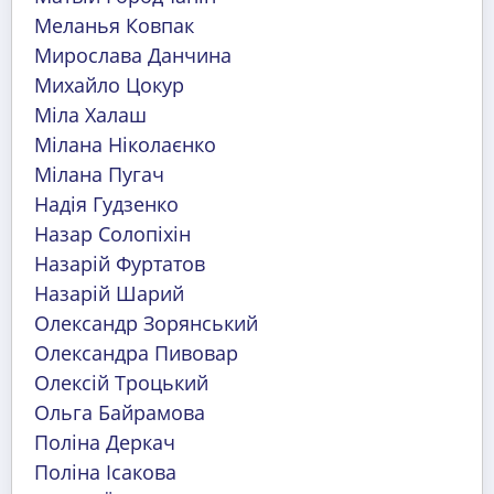
Меланья Ковпак
Мирослава Данчина
Михайло Цокур
Міла Халаш
Мілана Ніколаєнко
Мілана Пугач
Надія Гудзенко
Назар Солопіхін
Назарій Фуртатов
Назарій Шарий
Олександр Зорянський
Олександра Пивовар
Олексій Троцький
Ольга Байрамова
Поліна Деркач
Поліна Ісакова