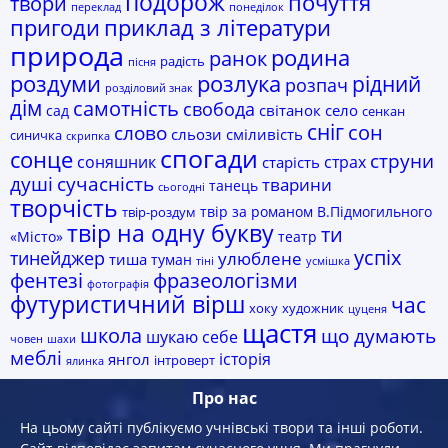
подорож
почуття
твори
переклад
понеділок
пригоди
приклад з літератури
природа
родина
ранок
радість
пісня
роздуми
розлука
рідний
розпач
розділовий знак
дім
самотність
свобода
світанок
село
сад
сенкан
сніг
сон
слово
сльози
сміливість
синичка
скрипка
спогади
сонце
струни
соняшник
страх
старість
сучасність
душі
тварини
танець
сьогодні
творчість
твір за романом В.Підмогильного
твір-роздум
твір на одну букву
ти
«Місто»
театр
успіх
тинейджер
улюблене
тиша
туман
тіні
усмішка
фразеологізми
фентезі
фотографія
футуристичний вірш
час
хоку
художник
цуценя
щастя
школа
що думають
шукаю себе
човен
шахи
меблі
історія
янгол
інтроверт
ялинка
Про нас
На цьому сайті публікуємо учнівські твори та інші роботи.