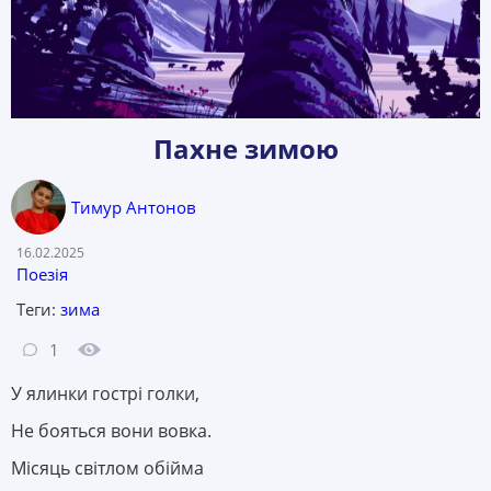
Пахне зимою
Тимур Антонов
Дата:
16.02.2025
Категорія:
Поезія
Теги:
зима
Кількість коментарів:
Кількість переглядів:
1
У ялинки гострі голки,
Не бояться вони вовка.
Місяць світлом обійма