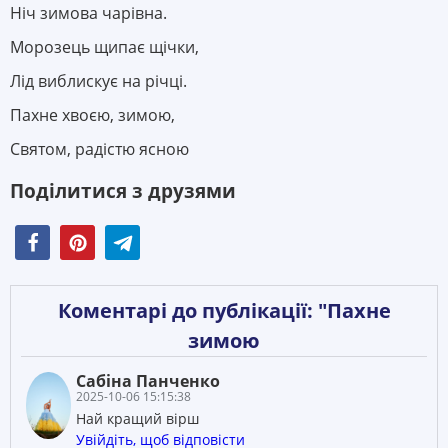
Ніч зимова чарівна.
Морозець щипає щічки,
Лід виблискує на річці.
Пахне хвоєю, зимою,
Святом, радістю ясною
Поділитися з друзями
Коментарі до публікації: "Пахне
зимою
Сабіна Панченко
2025-10-06 15:15:38
Най кращий вірш
Увійдіть, щоб відповісти